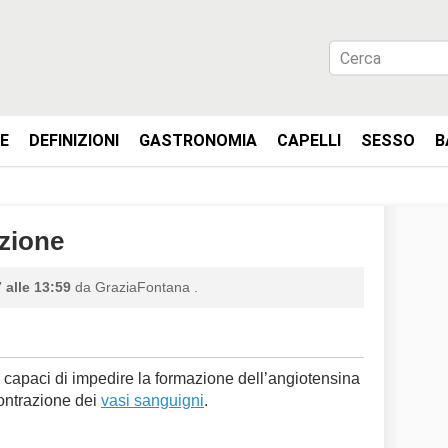
IE
DEFINIZIONI
GASTRONOMIA
CAPELLI
SESSO
B
izione
 alle 13:59
da
GraziaFontana
.
i capaci di impedire la formazione dell’angiotensina
contrazione dei
vasi sanguigni
.