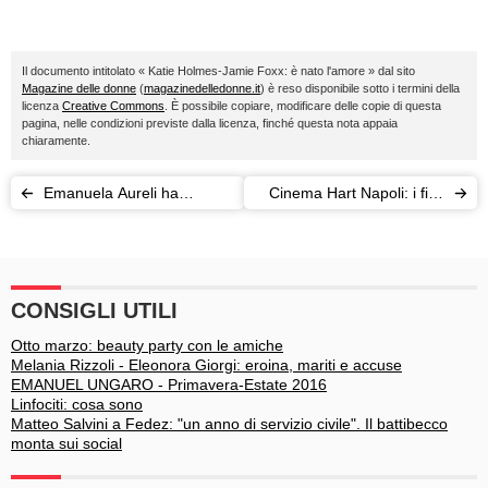
Il documento intitolato « Katie Holmes-Jamie Foxx: è nato l'amore » dal sito
Magazine delle donne
(
magazinedelledonne.it
) è reso disponibile sotto i termini della
licenza
Creative Commons
. È possibile copiare, modificare delle copie di questa
pagina, nelle condizioni previste dalla licenza, finché questa nota appaia
chiaramente.
Emanuela Aureli ha
Cinema Hart Napoli: i film
partorito: benvenuto Giulio!
si guardano su letti e divani
CONSIGLI UTILI
Otto marzo: beauty party con le amiche
Melania Rizzoli - Eleonora Giorgi: eroina, mariti e accuse
EMANUEL UNGARO - Primavera-Estate 2016
Linfociti: cosa sono
Matteo Salvini a Fedez: "un anno di servizio civile". Il battibecco
monta sui social