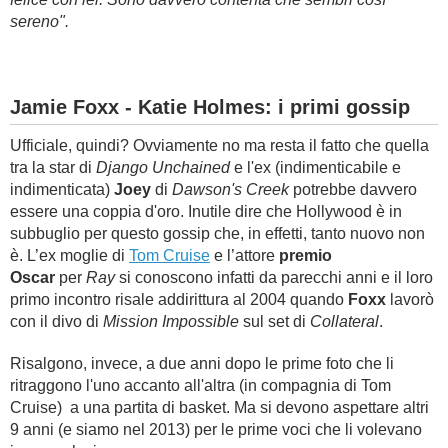
sereno".
Jamie Foxx - Katie Holmes: i primi gossip
Ufficiale, quindi? Ovviamente no ma resta il fatto che quella
tra la star di
Django Unchained
e l'ex (indimenticabile e
indimenticata)
Joey
di
Dawson's Creek
potrebbe davvero
essere una coppia d'oro. Inutile dire che
Hollywood è in
subbuglio per questo gossip che, in effetti, tanto nuovo non
è. L’ex moglie di
Tom Cruise
e l’attore
premio
Oscar
per
Ray
si conoscono infatti da parecchi anni e il loro
primo incontro risale addirittura al 2004 quando
Foxx
lavorò
con il divo di
Mission Impossible
sul set di
Collateral
.
Risalgono, invece, a due anni dopo le prime foto che li
ritraggono l'uno accanto all'altra (in compagnia di Tom
Cruise) a una partita di basket. Ma si devono aspettare altri
9 anni (e siamo nel 2013) per le prime voci che li volevano