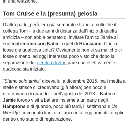
in una relazione.
Tom Cruise e la (presunta) gelosia
D'altra parte, però, era già sembrato strano a molti che il
collega Tom – a due anni di distanza dall’inizio di quella
amicizia – non abbia pensato di invitare l'amico Jamie al
suo
matrimonio con Katie
in quel di
Bracciano
. Che ci
fosse già qualcosa sotto? Ovviamente non si sa ma, che ci
fosse o meno, ad oggi interessa poco visto che dopo la
separazione dei
genitori di Suri
pare che effettivamente
qualcosa sia iniziato.
“Siamo solo amici”
diceva lui a dicembre 2015, ma i media a
stelle e strisce ci credevano (già allora) ben poco e
ricordavano di quando – nell’agosto del 2013 –
Katie e
Jamie
furono visti a ballare insieme a un party negli
Hamptons
e di quando, poco più tardi, il settimanale
Us
Weekly
li immortalò fianco a fianco in atteggiamenti complici
dentro uno studio di registrazione.