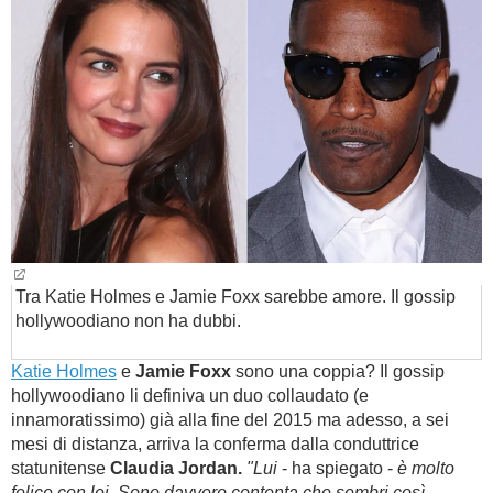
BAMBINO
DIETA
GUIDE
FORUM
Tra Katie Holmes e Jamie Foxx sarebbe amore. Il gossip
hollywoodiano non ha dubbi.
Katie Holmes
e
Jamie Foxx
sono una coppia? Il gossip
hollywoodiano li definiva un duo collaudato (e
innamoratissimo) già alla fine del 2015 ma adesso, a sei
mesi di distanza, arriva la conferma dalla conduttrice
statunitense
Claudia Jordan.
"Lui
- ha spiegato -
è molto
felice con lei. Sono davvero contenta che sembri così