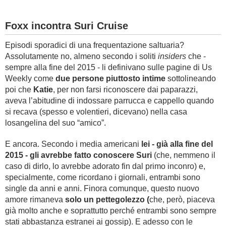
Foxx incontra Suri Cruise
Episodi sporadici di una frequentazione saltuaria?
Assolutamente no, almeno secondo i soliti
insiders
che -
sempre alla fine del 2015 - li definivano sulle pagine di Us
Weekly come
due persone piuttosto intime
sottolineando
poi che
Katie
, per non farsi riconoscere dai paparazzi,
aveva l’abitudine di indossare parrucca e cappello quando
si recava (spesso e volentieri, dicevano) nella casa
losangelina del suo “amico”.
E ancora. Secondo i media americani
lei - già alla fine del
2015 - gli avrebbe fatto conoscere Suri
(che, nemmeno il
caso di dirlo, lo avrebbe adorato fin dal primo inconro) e,
specialmente, come ricordano i giornali, entrambi sono
single da anni e anni. Finora comunque, questo nuovo
amore rimaneva
solo un pettegolezzo (
che, però, piaceva
già molto anche e soprattutto perché entrambi sono sempre
stati abbastanza estranei ai gossip). E adesso con le