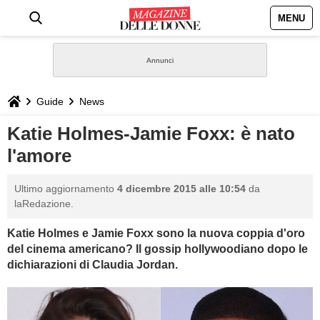
MENU
HOME
NEWS
Guide
News
STILE
Katie Holmes-Jamie Foxx: è nato
l'amore
BIOGRAFIE
Ultimo aggiornamento
4 dicembre 2015 alle 10:54
da
DEFINIZIONI
laRedazione.
Katie Holmes e Jamie Foxx sono la nuova coppia d'oro
GASTRONOMIA
del cinema americano? Il gossip hollywoodiano dopo le
dichiarazioni di
Claudia Jordan.
CAPELLI
SESSO