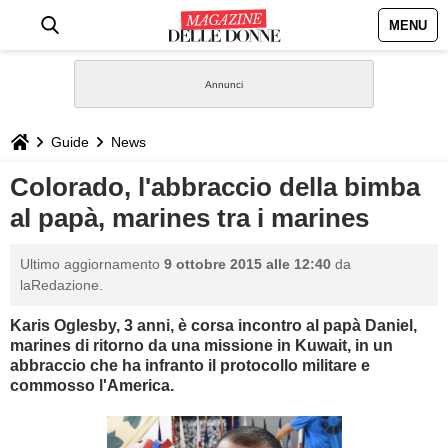
MENU
HOME
NEWS
Guide
News
STILE
Colorado, l'abbraccio della bimba
al papà, marines tra i marines
BIOGRAFIE
Ultimo aggiornamento
9 ottobre 2015 alle 12:40
da
DEFINIZIONI
laRedazione.
Karis
Oglesby, 3 anni, è corsa incontro al papà Daniel,
GASTRONOMIA
marines di ritorno da una missione in Kuwait,
in
un
abbraccio che ha infranto il protocollo militare e
CAPELLI
commosso l'America.
SESSO