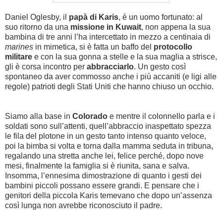
Daniel Oglesby, il
papà di Karis
, è un uomo fortunato: al
suo ritorno da una
missione in Kuwait
, non appena la sua
bambina di tre anni l’ha intercettato in mezzo a centinaia di
marines
in mimetica, si è fatta un baffo del
protocollo
militare
e con la sua gonna a stelle e la sua maglia a strisce,
gli è corsa incontro per
abbracciarlo
. Un gesto così
spontaneo da aver commosso anche i più accaniti (e ligi alle
regole) patrioti degli Stati Uniti che hanno chiuso un occhio.
Siamo alla base in
Colorado
e mentre il colonnello parla e i
soldati sono sull’attenti, quell’abbraccio inaspettato spezza
le fila del plotone in un gesto tanto intenso quanto veloce,
poi la bimba si volta e torna dalla mamma seduta in tribuna,
regalando una stretta anche lei, felice perché, dopo nove
mesi, finalmente la famiglia si è riunita, sana e salva.
Insomma, l’ennesima dimostrazione di quanto i gesti dei
bambini piccoli possano essere grandi. E pensare che i
genitori della piccola Karis temevano che dopo un’assenza
così lunga non avrebbe riconosciuto il padre.