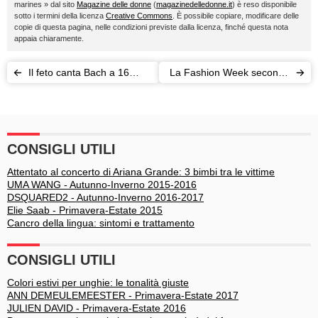
marines » dal sito
Magazine delle donne
(
magazinedelledonne.it
) è reso disponibile
sotto i termini della licenza
Creative Commons
. È possibile copiare, modificare delle
copie di questa pagina, nelle condizioni previste dalla licenza, finché questa nota
appaia chiaramente.
Il feto canta Bach a 16
La Fashion Week secondo
settimane: la scienza
i bambini: "Chi lo
esulta, la rete impazzisce
metterebbe quello?"
CONSIGLI UTILI
Attentato al concerto di Ariana Grande: 3 bimbi tra le vittime
UMA WANG - Autunno-Inverno 2015-2016
DSQUARED2 - Autunno-Inverno 2016-2017
Elie Saab - Primavera-Estate 2015
Cancro della lingua: sintomi e trattamento
CONSIGLI UTILI
Colori estivi per unghie: le tonalità giuste
ANN DEMEULEMEESTER - Primavera-Estate 2017
JULIEN DAVID - Primavera-Estate 2016