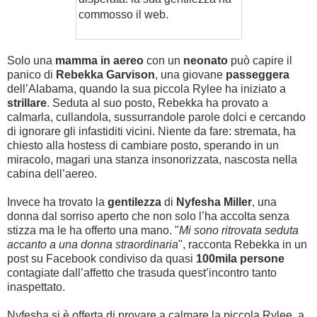
commosso il web.
Solo una
mamma in aereo
con un
neonato
può capire il
panico di
Rebekka Garvison
, una giovane
passeggera
dell’Alabama, quando la sua piccola Rylee ha iniziato a
strillare
. Seduta al suo posto, Rebekka ha provato a
calmarla, cullandola, sussurrandole parole dolci e cercando
di ignorare gli infastiditi vicini. Niente da fare: stremata, ha
chiesto alla hostess di cambiare posto, sperando in un
miracolo, magari una stanza insonorizzata, nascosta nella
cabina dell’aereo.
Invece ha trovato la
gentilezza
di
Nyfesha Miller
, una
donna dal sorriso aperto che non solo l’ha accolta senza
stizza ma le ha offerto una mano. "
Mi sono ritrovata seduta
accanto a una donna straordinaria
", racconta Rebekka in un
post su Facebook condiviso da quasi
100mila persone
contagiate dall’affetto che trasuda quest’incontro tanto
inaspettato.
Nyfesha si è offerta di provare a calmare la piccola Rylee, a