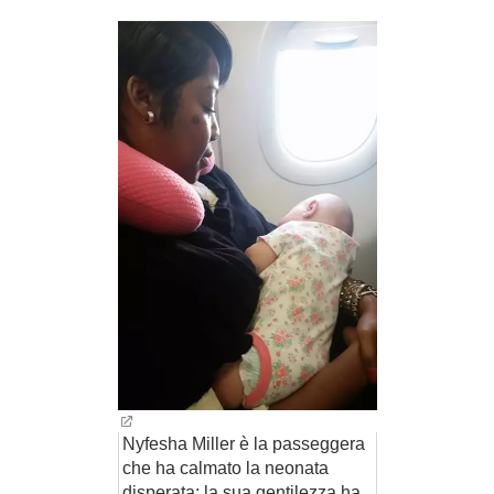
BAMBINO
DIETA
GUIDE
FORUM
Nyfesha Miller è la passeggera
che ha calmato la neonata
disperata: la sua gentilezza ha