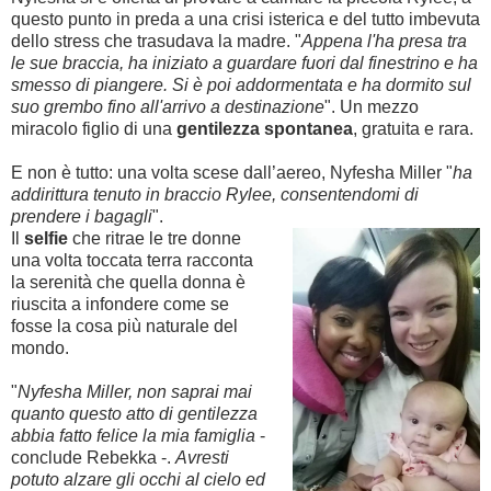
questo punto in preda a una crisi isterica e del tutto imbevuta
dello stress che trasudava la madre. "
Appena l'ha presa tra
le sue braccia, ha iniziato a guardare fuori dal finestrino e ha
smesso di piangere. Si è poi addormentata e ha dormito sul
suo grembo fino all'arrivo a destinazione
". Un mezzo
miracolo figlio di una
gentilezza spontanea
, gratuita e rara.
E non è tutto: una volta scese dall’aereo, Nyfesha Miller "
ha
addirittura tenuto in braccio Rylee, consentendomi di
prendere i bagagli
".
Il
selfie
che ritrae le tre donne
una volta toccata terra racconta
la serenità che quella donna è
riuscita a infondere come se
fosse la cosa più naturale del
mondo.
"
Nyfesha Miller, non saprai mai
quanto questo atto di gentilezza
abbia fatto felice la mia famiglia
-
conclude Rebekka -.
Avresti
potuto alzare gli occhi al cielo ed