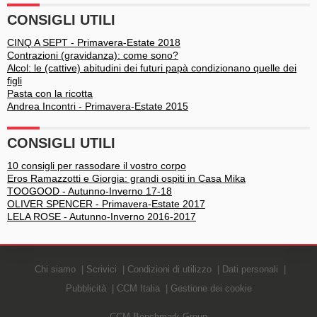
CONSIGLI UTILI
CINQ A SEPT - Primavera-Estate 2018
Contrazioni (gravidanza): come sono?
Alcol: le (cattive) abitudini dei futuri papà condizionano quelle dei
figli
Pasta con la ricotta
Andrea Incontri - Primavera-Estate 2015
CONSIGLI UTILI
10 consigli per rassodare il vostro corpo
Eros Ramazzotti e Giorgia: grandi ospiti in Casa Mika
TOOGOOD - Autunno-Inverno 17-18
OLIVER SPENCER - Primavera-Estate 2017
LELA ROSE - Autunno-Inverno 2016-2017
Chi siamo
Scrivici
Condizioni di utilizzo
Dati personali
Pubblicità
CCM Italia
Gestione dei cookie
CCM Benchmark Group