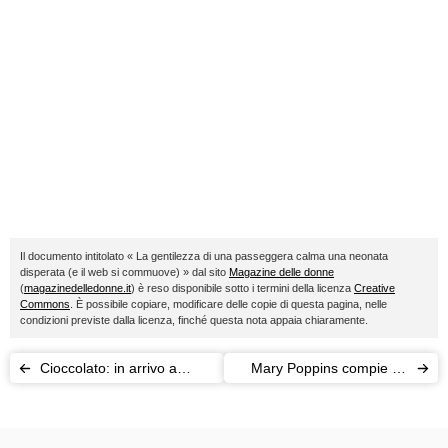
Il documento intitolato « La gentilezza di una passeggera calma una neonata
disperata (e il web si commuove) » dal sito
Magazine delle donne
(
magazinedelledonne.it
) è reso disponibile sotto i termini della licenza
Creative
Commons
. È possibile copiare, modificare delle copie di questa pagina, nelle
condizioni previste dalla licenza, finché questa nota appaia chiaramente.
Cioccolato: in arrivo a
Mary Poppins compie 80
Torino un corso per
anni, auguri a Julie
diventare un Assaggiatore
Andrews