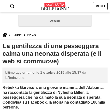
MENU
HOME
NEWS
Guide
News
STILE
La gentilezza di una passeggera
calma una neonata disperata (e il
BIOGRAFIE
web si commuove)
DEFINIZIONI
Ultimo aggiornamento
1 ottobre 2015 alle 15:37
da
laRedazione.
GASTRONOMIA
Rebekka Garvison, una giovane mamma dell’Alabama,
ha raccontato la gentilezza di
Nyfesha Miller, la
CAPELLI
passeggera che ha calmato la sua neonata disperata.
Condivisa su
Facebook, la storia ha contagiato 100mila
SESSO
persone.