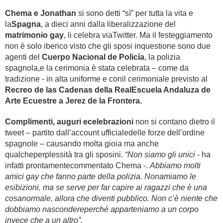
Chema e Jonathan
si sono detti “sì” per tutta la vita e
la
Spagna
, a dieci anni dalla liberalizzazione del
matrimonio gay
, li celebra viaTwitter. Ma il festeggiamento
non è solo iberico visto che gli sposi inquestione sono due
agenti del
Cuerpo Nacional de Policía
, la polizia
spagnola,e la cerimonia è stata celebrata – come da
tradizione - in alta uniforme e conil cerimoniale previsto al
Recreo de las Cadenas della RealEscuela Andaluza de
Arte Ecuestre a Jerez de la Frontera.
Complimenti, auguri ecelebrazioni
non si contano dietro il
tweet – partito dall’account ufficialedelle forze dell’ordine
spagnole – causando molta gioia ma anche
qualcheperplessità tra gli sposini.
“Non siamo gli unici
- ha
infatti prontamentecommentato Chema -.
Abbiamo molti
amici gay che fanno parte della polizia. Nonamiamo le
esibizioni, ma se serve per far capire ai ragazzi che è una
cosanormale, allora che diventi pubblico. Non c’è niente che
dobbiamo nascondereperché apparteniamo a un corpo
invece che a un altro”.