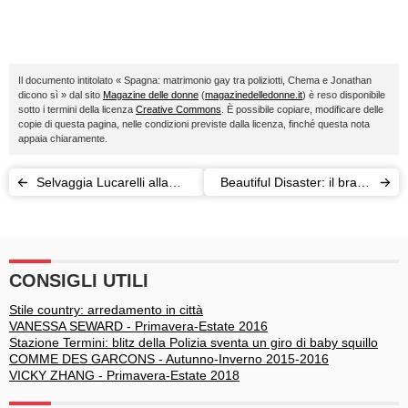
Il documento intitolato « Spagna: matrimonio gay tra poliziotti, Chema e Jonathan
dicono sì » dal sito
Magazine delle donne
(
magazinedelledonne.it
) è reso disponibile
sotto i termini della licenza
Creative Commons
. È possibile copiare, modificare delle
copie di questa pagina, nelle condizioni previste dalla licenza, finché questa nota
appaia chiaramente.
Selvaggia Lucarelli alla
Beautiful Disaster: il brano
Fusco: “10mila se fingi di
inedito di Fedez e Mika
romperti una gamba in
diretta”
CONSIGLI UTILI
Stile country: arredamento in città
VANESSA SEWARD - Primavera-Estate 2016
Stazione Termini: blitz della Polizia sventa un giro di baby squillo
COMME DES GARCONS - Autunno-Inverno 2015-2016
VICKY ZHANG - Primavera-Estate 2018