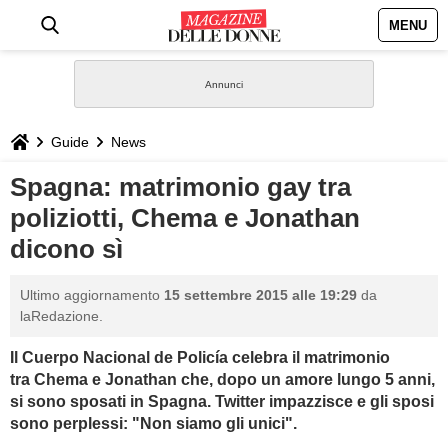
MENU
HOME
NEWS
Guide
News
STILE
Spagna: matrimonio gay tra
poliziotti, Chema e Jonathan
BIOGRAFIE
dicono sì
DEFINIZIONI
Ultimo aggiornamento
15 settembre 2015 alle 19:29
da
laRedazione.
GASTRONOMIA
Il
Cuerpo Nacional de Policía celebra il matrimonio
tra
Chema e Jonathan che, dopo un amore lungo 5 anni,
CAPELLI
si sono sposati in Spagna. Twitter impazzisce e gli sposi
sono perplessi: "Non siamo gli unici".
SESSO