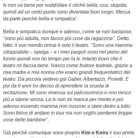
tv non va bene per soddisfare il cliché bella, oca, stupida,
quindi ad un certo punto sono diventata fuori luogo. Messa
da parte perché bella e simpatica".
Bella e simpatica dunque e adesso, come se non bastasse,
"sono più adulta, non faccio più cose da ragazzina".
Detto,
fatto: il suo mondo ormai è solo il teatro.
"Sono una mamma
sdoppiabile
– spiega –
e i miei pargoli sono nel pieno del
furore quindi non ho tempo per la tv. Intanto trovo che il
teatro mi faccia bene. Nasco come fruitore teatrale, grazie a
mia madre e mia nonna che erano grandi frequentatrici del
teatro. Da piccola vedevo già Gaber, Albertazzi, Proietti. E
poi da 6 anni ho deciso di riprendere la scuola di
recitazione. Mi sono rimessa sul palcoscenico e non riesco
più a starne senza. La tv non mi manca per niente e poi
adesso essendo mamma non riuscirei a stare dietro a tutto.
Sono felice di andare in tour ma non voglio perdermi troppe
cose delle bambine".
Già perché comunque sono proprio
Kim e Keira
il suo primo