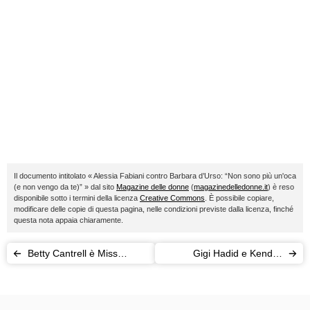
Il documento intitolato « Alessia Fabiani contro Barbara d’Urso: “Non sono più un'oca
(e non vengo da te)” » dal sito
Magazine delle donne
(
magazinedelledonne.it
) è reso
disponibile sotto i termini della licenza
Creative Commons
. È possibile copiare,
modificare delle copie di questa pagina, nelle condizioni previste dalla licenza, finché
questa nota appaia chiaramente.
Betty Cantrell è Miss
Gigi Hadid e Kendall
America 2015 (polemiche a
Jenner alla “festa” di Diane
parte)
von Fürstenberg