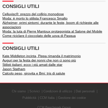
CONSIGLI UTILI
Celluvisc®: prezzo del collirio monodose
Moda: è morto lo stilista Francesco Smalto
Alzheimer, primi sintomi: durante le feste, boom di richieste alle
associazioni
Moda: la tuta di Pierre Mantoux protagonista al Salone del Mobile
Come riciclare il cioccolato delle uova di Pasqua
CONSIGLI UTILI
Kate Middleton incinta, Pippa rimanda il matrimonio
Auguri per la festa dei nonni che non ci sono più
Stilisti italiani: ecco i più amati dalle star
Jason Statham
Calcolo peso, girovita e Bmi: tris di salute
Chi siamo
Scrivici
Condizioni di utilizzo
Dati personali
Pubblicità
CCM Italia
Gestione dei cookie
CCM Benchmark Group