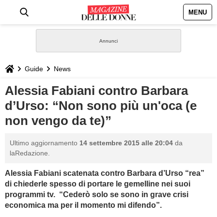
MENU
HOME
NEWS
Guide
News
STILE
Alessia Fabiani contro Barbara
d’Urso: “Non sono più un'oca (e
BIOGRAFIE
non vengo da te)”
DEFINIZIONI
Ultimo aggiornamento
14 settembre 2015 alle 20:04
da
laRedazione.
GASTRONOMIA
Alessia Fabiani scatenata contro Barbara d’Urso “rea”
di chiederle spesso di portare le gemelline nei suoi
CAPELLI
programmi tv.
“Cederò solo se sono in grave crisi
economica ma per il momento mi difendo”.
SESSO