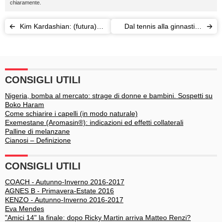
chiaramente.
Kim Kardashian: (futura)
Dal tennis alla ginnastica
mamma sexy alla New
ritmica, l'Italia pigliatutto
York Fashion Week
CONSIGLI UTILI
Nigeria, bomba al mercato: strage di donne e bambini. Sospetti su
Boko Haram
Come schiarire i capelli (in modo naturale)
Exemestane (Aromasin®): indicazioni ed effetti collaterali
Palline di melanzane
Cianosi – Definizione
CONSIGLI UTILI
COACH - Autunno-Inverno 2016-2017
AGNES B - Primavera-Estate 2016
KENZO - Autunno-Inverno 2016-2017
Eva Mendes
"Amici 14" la finale: dopo Ricky Martin arriva Matteo Renzi?