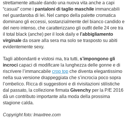
strettamente attuale dando una nuova vita anche a capi
“casual” come i
pantaloni di taglio maschile
immancabili
nel guardaroba di lei. Nel campo della palette cromatica
dominano gli eccessi, sostanzialmente del bianco candido e
del nero intenso, che caratterizzano gli outfit delle 24 ore tra
il total black (anche) per il look daily e
l’abbigliamento
virginale
da osare alla sera ma solo se trasposto su abiti
evidentemente sexy.
Tagli abbondanti e vistosi ma, tra tutti,
s’impongono gli
incroci
capaci di modificare la lunghezza delle gonne e di
riscrivere l’immancabile
crop top
che diventa elegantissimo
nella sua versione drappeggiata che s’incrocia poco sopra
l’ombelico. Ricca di suggestioni e di rivisitazioni stilistiche
dal passato, la collezione firmata
Givenchy
per la P/E 2016
dà un contributo importante alla moda della prossima
stagione calda.
Copyright foto: Imaxtree.com