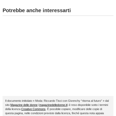
Potrebbe anche interessarti
Il documento intitolato « Moda: Riccardo Tisci con Givenchy “ritorna al futuro” » dal
sito
Magazine delle donne
(
magazinedelledonne.it
) è reso disponibile sotto i termini
della licenza
Creative Commons
. È possibile copiare, modificare delle copie di
questa pagina, nelle condizioni previste dalla licenza, finché questa nota appaia