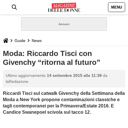
MENU
HOME
NEWS
Guide
News
STILE
Moda: Riccardo Tisci con
Givenchy “ritorna al futuro”
BIOGRAFIE
Ultimo aggiornamento
14 settembre 2015 alle 11:38
da
DEFINIZIONI
laRedazione.
Riccardi Tisci sul catwalk Givenchy della Settimana della
GASTRONOMIA
Moda a New York propone contaminazioni classiche e
tagli contemporanei per la Primavera/Estate 2016. E
CAPELLI
Candice Swanepoel scivola sul tacco 12.
SESSO