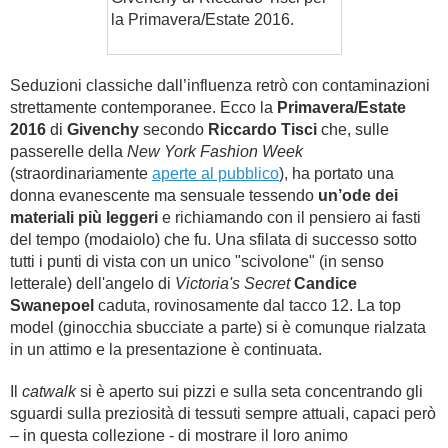
la Primavera/Estate 2016.
Seduzioni classiche dall’influenza retrò con contaminazioni
strettamente contemporanee. Ecco la
Primavera/Estate
2016
di
Givenchy
secondo
Riccardo Tisci
che, sulle
passerelle della
New York Fashion Week
(straordinariamente
aperte al pubblico
), ha portato una
donna evanescente ma sensuale tessendo
un’ode dei
materiali più leggeri
e richiamando con il pensiero ai fasti
del tempo (modaiolo) che fu. Una sfilata di successo sotto
tutti i punti di vista con un unico "scivolone" (in senso
letterale) dell'angelo di
Victoria's Secret
Candice
Swanepoel
caduta, rovinosamente dal tacco 12. La top
model (ginocchia sbucciate a parte) si è comunque rialzata
in un attimo e la presentazione è continuata.
Il
catwalk
si è aperto sui pizzi e sulla seta concentrando gli
sguardi sulla preziosità di tessuti sempre attuali, capaci però
– in questa collezione - di mostrare il loro animo