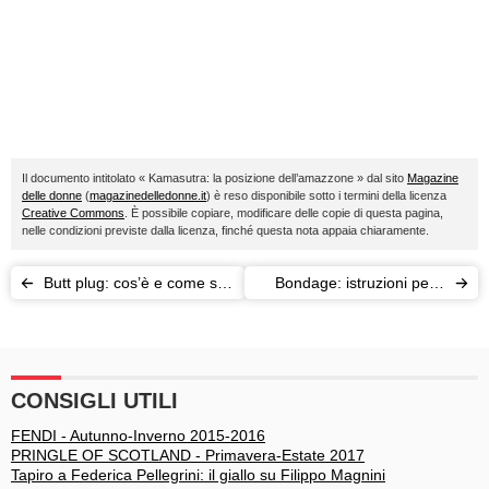
Il documento intitolato « Kamasutra: la posizione dell’amazzone » dal sito
Magazine
delle donne
(
magazinedelledonne.it
) è reso disponibile sotto i termini della licenza
Creative Commons
. È possibile copiare, modificare delle copie di questa pagina,
nelle condizioni previste dalla licenza, finché questa nota appaia chiaramente.
Butt plug: cos’è e come si
Bondage: istruzioni per il
usa
piacere
CONSIGLI UTILI
FENDI - Autunno-Inverno 2015-2016
PRINGLE OF SCOTLAND - Primavera-Estate 2017
Tapiro a Federica Pellegrini: il giallo su Filippo Magnini