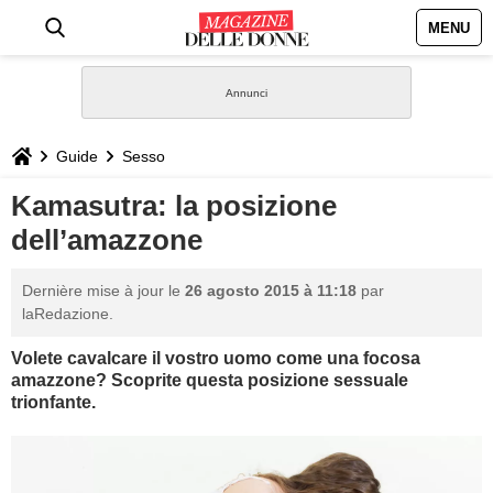
MENU
HOME
NEWS
Guide
Sesso
STILE
Kamasutra: la posizione
dell’amazzone
BIOGRAFIE
Dernière mise à jour le
26 agosto 2015 à 11:18
par
DEFINIZIONI
laRedazione.
Volete cavalcare il vostro uomo come una focosa
GASTRONOMIA
amazzone? Scoprite questa posizione sessuale
trionfante.
CAPELLI
SESSO