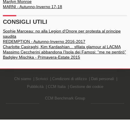
Marilyn Monroe
MARNI - Autunno-Inverno 17-18
CONSIGLI UTILI
Sophie Marceau: no alla Legion d'Onore per protesta al principe
saudita
REDEMPTION - Autunno-Inverno 2016-2017
Charlotte Casiraghi, Kim Kardashian... sfilata glamour al LACMA
Massimo Ceccherini abbandona l’Isola dei Famosi: “me ne pentirò”
Badgley Mischka - Primavera-Estate 2015
Chi siamo
Scrivici
Condizioni di utilizzo
Dati personali
Pubblicità
CCM Italia
Gestione dei cookie
CCM Benchmark Group