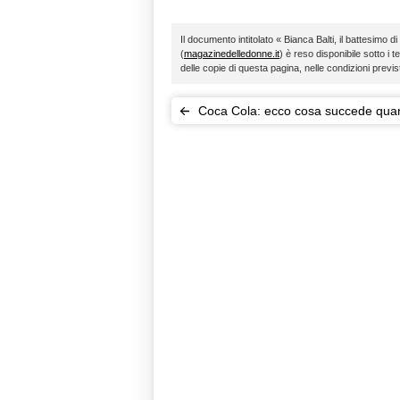
Il documento intitolato « Bianca Balti, il battesimo d
(
magazinedelledonne.it
) è reso disponibile sotto i t
delle copie di questa pagina, nelle condizioni previ
Coca Cola: ecco cosa succede qua
bevi