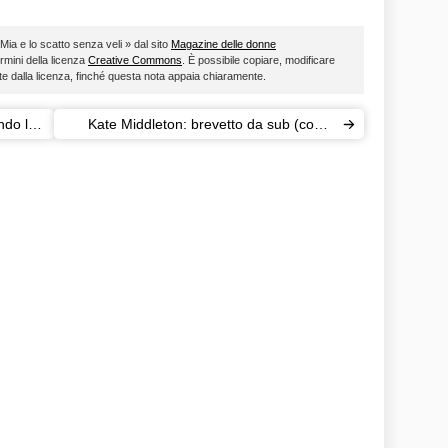
i Mia e lo scatto senza veli » dal sito
Magazine delle donne
ermini della licenza
Creative Commons
. È possibile copiare, modificare
ste dalla licenza, finché questa nota appaia chiaramente.
ndo la
Kate Middleton: brevetto da sub (come
William)