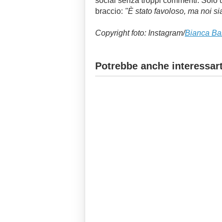
social senza troppi commenti. Solo uno
braccio:
"È stato favoloso, ma noi s
Copyright foto: Instagram/
Bianca Bal
Potrebbe anche interessart