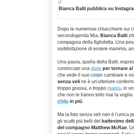
Bianca Balti pubblica su Instagram
Dopo le numerose chiacchiere sui ch
secondogenita Mia,
Bianca Balti
zit
compagnia della figlioletta. Una pos
soddisfazione di essere mamma, anc
Una paura, quella della Balti, espre
cominciato una
dieta
per tornare a
che vede il suo corpo cambiare e no
senza veli
ne è un'ulteriore conferm
troppo grassa, o troppo
magra
, in u
che non le hanno tolto mai la voglia 
chilo
in più
.
Ma la foto senza veli non è l'unica p
gli scatti più belli del
battesimo della
del compagno Matthew McRae
. U