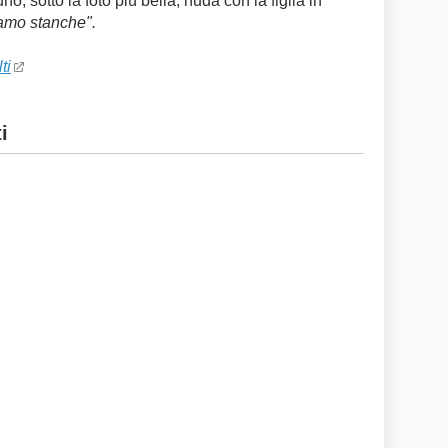
, sotto la foto più bella, nuda con la figlia in
iamo stanche".
ti
i