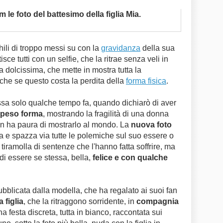
 le foto del battesimo della figlia Mia.
ili di troppo messi su con la
gravidanza
della sua
tisce tutti con un selfie, che la ritrae senza veli in
a dolcissima, che mette in mostra tutta la
he se questo costa la perdita della
forma fisica
.
ssa solo qualche tempo fa, quando dichiarò di aver
l peso forma
, mostrando la fragilità di una donna
n ha paura di mostrarlo al mondo.
La
nuova foto
a e spazza via tutte le polemiche sul suo essere o
n tiramolla di sentenze che l'hanno fatta soffrire, ma
di essere se stessa, bella,
felice e con qualche
ubblicata dalla modella, che ha regalato ai suoi fan
 figlia
, che la ritraggono sorridente, in
compagnia
na festa discreta, tutta in bianco, raccontata sui