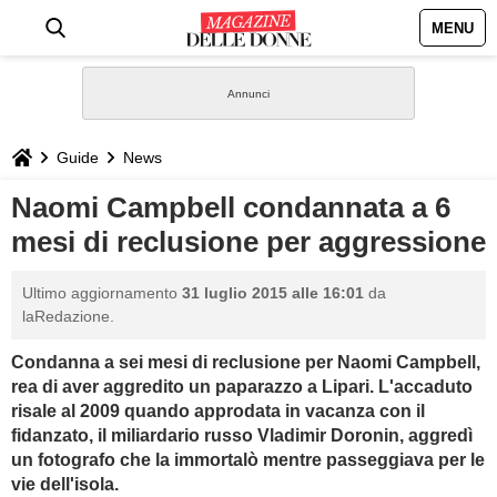
MENU
HOME
NEWS
Guide
News
STILE
Naomi Campbell condannata a 6
mesi di reclusione per aggressione
BIOGRAFIE
Ultimo aggiornamento
31 luglio 2015 alle 16:01
da
DEFINIZIONI
laRedazione.
Condanna a sei mesi di reclusione per Naomi Campbell,
GASTRONOMIA
rea di aver aggredito un paparazzo a Lipari. L'accaduto
risale al 2009 quando approdata in vacanza con il
CAPELLI
fidanzato, il miliardario russo Vladimir Doronin, aggredì
un fotografo che la immortalò mentre passeggiava per le
SESSO
vie dell'isola.