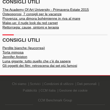
CONSIGLI UTILI
The Academy Of Art University - Primavera-Estate 2015
Osteoporosi, 7 consigli per le vacanze
Provenza: una dimora bohémienne in riva al mare
Make-up: il nude look da red carpet
Rettorragia: cause, sintomi e terapia
CONSIGLI UTILI
Perdite bianche (leucorrea)
Torta mimosa
Jennifer Aniston
Luna gigante: tutto quello che c’è da sapere
Gli oggetti dei film: retroscena dai set più famosi
Chi siamo
Scrivici
Condizioni di utilizzo
Dati personali
Pubblicità
CCM Italia
Gestione dei cookie
CCM Benchmark Group