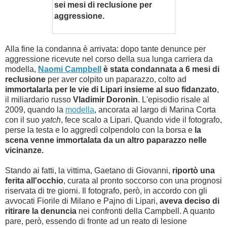
sei mesi di reclusione per
aggressione.
Alla fine la condanna è arrivata: dopo tante denunce per
aggressione ricevute nel corso della sua lunga carriera da
modella,
Naomi Campbell
è stata condannata a 6 mesi di
reclusione
per aver colpito un paparazzo, colto ad
immortalarla per le vie di Lipari insieme al suo fidanzato
,
il miliardario russo
Vladimir Doronin
. L'episodio risale al
2009, quando la
modella
, ancorata al largo di Marina Corta
con il suo
yatch
, fece scalo a Lipari. Quando vide il fotografo,
perse la testa e lo aggredì colpendolo con la borsa e
la
scena venne immortalata da un altro paparazzo nelle
vicinanze.
Stando ai fatti, la vittima, Gaetano di Giovanni,
riportò una
ferita all'occhio
, curata al pronto soccorso con una prognosi
riservata di tre giorni. Il fotografo, però, in accordo con gli
avvocati Fiorile di Milano e Pajno di Lipari,
aveva deciso di
ritirare la denuncia
nei confronti della Campbell. A quanto
pare, però, essendo di fronte ad un reato di lesione