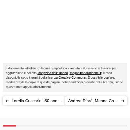
Il documento intitolato « Naomi Campbell condannata a 6 mesi di reclusione per
aggressione » dal sito
Magazine delle donne
(
magazinedelledonne.it
) è reso
disponibile sotto i termini della licenza
Creative Commons
. È possibile copiare,
modificare delle copie di questa pagina, nelle condizioni previste dalla licenza, finché
questa nota appaia chiaramente.
Lorella Cuccarini: 50 anni e
Andrea Diprè, Moana Conti
30 di carriera: "sarò una
e il video porno con il
nonna figa"
cavallo