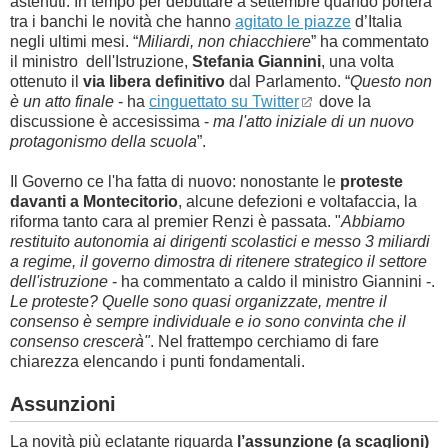
astenuti. In tempo per debuttare a settembre quando porterà
tra i banchi le novità che hanno
agitato le piazze
d’Italia
negli ultimi mesi. “
Miliardi, non chiacchiere
” ha commentato
il ministro dell'Istruzione,
Stefania Giannini
, una volta
ottenuto il
via libera definitivo
dal Parlamento. “
Questo non
è un atto finale
- ha
cinguettato su Twitter
dove la
discussione è accesissima -
ma l'atto iniziale di un nuovo
protagonismo della scuola
”.
Il Governo ce l'ha fatta di nuovo: nonostante le
proteste
davanti a Montecitorio
, alcune defezioni e voltafaccia, la
riforma tanto cara al premier Renzi è passata. "
Abbiamo
restituito autonomia ai dirigenti scolastici e messo 3 miliardi
a regime, il governo dimostra di ritenere strategico il settore
dell'istruzione
- ha commentato a caldo il ministro Giannini -.
Le proteste? Quelle sono quasi organizzate, mentre il
consenso è sempre individuale e io sono convinta che il
consenso crescerà"
. Nel frattempo cerchiamo di fare
chiarezza elencando i punti fondamentali.
Assunzioni
La novità più eclatante riguarda
l’assunzione (a scaglioni)