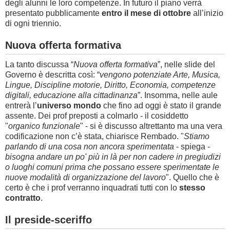
degli alunni le loro competenze. In futuro il piano verrà
presentato pubblicamente
entro il mese di ottobre
all’inizio
di ogni triennio.
Nuova offerta formativa
La tanto discussa “
Nuova offerta formativa
”, nelle slide del
Governo è descritta così: “
vengono potenziate Arte, Musica,
Lingue, Discipline motorie, Diritto, Economia, competenze
digitali, educazione alla cittadinanza
”. Insomma, nelle aule
entrerà l’
universo mondo
che fino ad oggi è stato il grande
assente. Dei prof preposti a colmarlo - il cosiddetto
"
organico funzionale
" - si è discusso altrettanto ma una vera
codificazione non c’è stata, chiarisce Rembado. "
Stiamo
parlando di una cosa non ancora sperimentata
- spiega -
bisogna andare un po' più in là per non cadere in pregiudizi
o luoghi comuni prima che possano essere sperimentate le
nuove modalità di organizzazione del lavoro
". Quello che è
certo è che i prof verranno inquadrati tutti con lo
stesso
contratto
.
Il preside-sceriffo