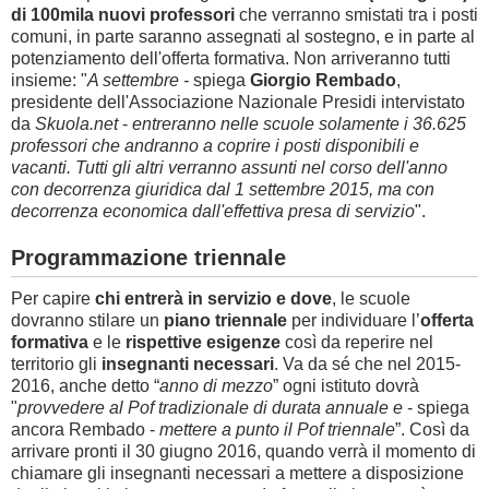
di 100mila nuovi professori
che verranno smistati tra i posti
comuni, in parte saranno assegnati al sostegno, e in parte al
potenziamento dell'offerta formativa. Non arriveranno tutti
insieme: "
A settembre -
spiega
Giorgio Rembado
,
presidente dell'Associazione Nazionale Presidi intervistato
da
Skuola.net
-
entreranno nelle scuole solamente i 36.625
professori che andranno a coprire i posti disponibili e
vacanti. Tutti gli altri verranno assunti nel corso dell'anno
con decorrenza giuridica dal 1 settembre 2015, ma con
decorrenza economica dall'effettiva presa di servizio
".
Programmazione triennale
Per capire
chi entrerà in servizio e dove
, le scuole
dovranno stilare un
piano triennale
per individuare l’
offerta
formativa
e le
rispettive esigenze
così da reperire nel
territorio gli
insegnanti necessari
. Va da sé che nel 2015-
2016, anche detto “
anno di mezzo
” ogni istituto dovrà
"
provvedere al Pof tradizionale di durata annuale e
- spiega
ancora Rembado -
mettere a punto il Pof triennale
”. Così da
arrivare pronti il 30 giugno 2016, quando verrà il momento di
chiamare gli insegnanti necessari a mettere a disposizione