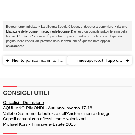
Il documento intitolato « La #Buona Scuola è legge: si debutta a settembre » dal sito
Magazine delle donne
(
magazinedelledonne.it
) è reso disponibile sotto i termini della
licenza
Creative Commons
. È possibile copiare, modificare delle copie di questa
pagina, nelle condizioni previste dalla licenza, finché questa nota appaia
chiaramente.
Niente panico mamme: il
Ilmiosuperoe.it, l'app che
latte in polvere resterà una
tampona le emergenze (e
scelta
non solo)
CONSIGLI UTILI
Onicolisi - Definizione
AQUILANO.RIMONDI - Autunno-Inverno 17-18
Vallette Sanremo: le bellezze dell’Ariston di ieri e di oggi
Capelli castani con riflessi: come valorizzarli
Michael Kors - Primavera-Estate 2015