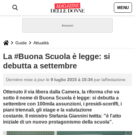
MENU
HOME
NEWS
Guide
Attualità
STILE
La #Buona Scuola è legge: si
debutta a settembre
BIOGRAFIE
Dernière mise à jour le
9 luglio 2015 à 15:34
par laRedazione.
DEFINIZIONI
Ottenuto il via libera dalla Camera, la riforma che va
sotto il nome di Buona Scuola è legge: si debutta a
GASTRONOMIA
settembre con 100mila assunzioni, i presidi-sceriffi, i
piani triennali, gli stage e la valutazione
CAPELLI
costante.
Il ministro Stefania Giannini twitta: "è
l'atto
iniziale di un nuovo protagonismo della scuola".
SESSO