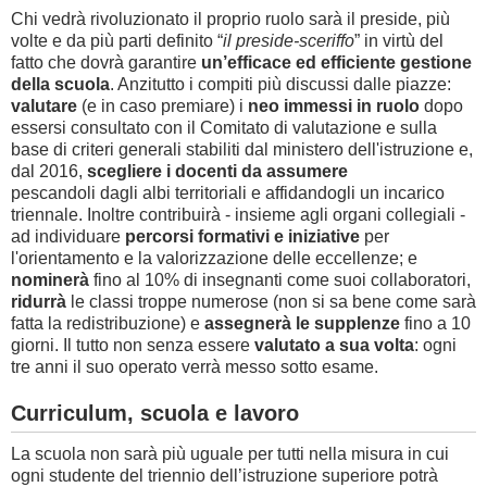
Chi vedrà rivoluzionato il proprio ruolo sarà il preside, più
volte e da più parti definito “
il preside-sceriffo
” in virtù del
fatto che dovrà garantire
un’efficace ed efficiente gestione
della scuola
. Anzitutto i compiti più discussi dalle piazze:
valutare
(e in caso premiare) i
neo immessi in ruolo
dopo
essersi consultato con il Comitato di valutazione e sulla
base di criteri generali stabiliti dal ministero dell'istruzione e,
dal 2016,
scegliere i docenti da assumere
pescandoli dagli albi territoriali e affidandogli un incarico
triennale. Inoltre contribuirà - insieme agli organi collegiali -
ad individuare
percorsi formativi e iniziative
per
l'orientamento e la valorizzazione delle eccellenze; e
nominerà
fino al 10% di insegnanti come suoi collaboratori,
ridurrà
le classi troppe numerose (non si sa bene come sarà
fatta la redistribuzione) e
assegnerà le supplenze
fino a 10
giorni. Il tutto non senza essere
valutato a sua volta
: ogni
tre anni il suo operato verrà messo sotto esame.
Curriculum, scuola e lavoro
La scuola non sarà più uguale per tutti nella misura in cui
ogni studente del triennio dell’istruzione superiore potrà