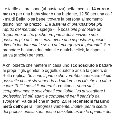
Le tariffe all’ora sono (abbastanza) nella media -
14 euro e
mezzo
per una baby sitter o una badante, 12.50 per una colf
- ma di Bella lo sa bene: trovare la persona al momento
giusto, non ha prezzo. "
È il sistema di prenotazione più
rapido del mercato
- spiega - :
è possibile prenotare un
Supereroe anche poche ore prima del servizio e non
passano più di 4 ore senza avere una risposta. E questo
diventa fondamentale se ho un’emergenza in giornata
”. Per
prenotare bastano due minuti e qualche click, la risposta
arriva (anche) per sms.
A chi obietta che mettere in casa uno
sconosciuto
a badare
ai propri figli, genitori o oggetti, qualche ansia la generi, di
Bella replica: "
Io sono il primo che vorrebbe conoscere il più
possibile chi mi sta venendo ad aiutare con ciò che ho più a
cuore. Tutti i nostri Supereroi
- continua -
sono stati
scrupolosamente selezionati con l’obiettivo di scegliere i
professionisti più adatti e competenti per il servizio da
svolgere
”. Va da sé che in tempi 2.0 le
recensioni faranno
metà dell’opera: "
progressivamente, inoltre, per la scelta
del professionista sarà anche possibile usare le opinioni dei