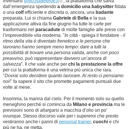
inventarsi
ilmioSupereroe.it
, la piattaforma che salva
dall’emergenza spedendo
a domicilio una babysitter
fidata
o una
colf
efficiente e discreta o, ancora, una
badante
preparata. Lui si chiama
Gabriele di Bella
e la sua
applicazione attiva da fine giugno ha tutte le carte per
trasformarsi nel
paracadute
di molte famiglie alle prese con
l’imprevedibile vita moderna. "
In città
- spiega il fondatore -
il
ritmo della vita è diventato frenetico e le persone che
lavorano hanno sempre meno tempo: dare a tutti la
possibilità di trovare una persona valida, anche con poco
preavviso, può rappresentare davvero un’ancora di
salvezza
”. Il che vale anche per
chi la prestazione la offre
per cui la piattaforma è una vetrina più unica che rara.
"
Dovrai solo decidere quanto lavorare. Al resto ci pensiamo
noi!
" fa sapere il sito che promette pagamenti puntuali due
volte al mese.
Insomma, la manna dal cielo. Per il momento solo su quello
meneghino perché si comincia da
Milano e provincia
ma le
previsioni sono di allargarsi a macchia d’olio un po’
ovunque. Stesso discorso vale per i supereroi che presto
vestiranno anche i panni di
personal trainer
,
cuochi
e chi
più ne ha, ne metta.