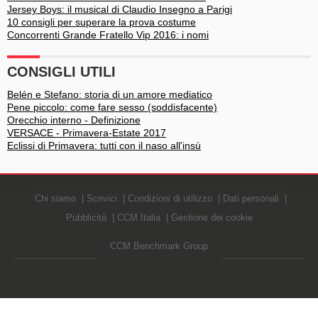
Jersey Boys: il musical di Claudio Insegno a Parigi
10 consigli per superare la prova costume
Concorrenti Grande Fratello Vip 2016: i nomi
CONSIGLI UTILI
Belén e Stefano: storia di un amore mediatico
Pene piccolo: come fare sesso (soddisfacente)
Orecchio interno - Definizione
VERSACE - Primavera-Estate 2017
Eclissi di Primavera: tutti con il naso all'insù
Chi siamo
Scrivici
Condizioni di utilizzo
Dati personali
Pubblicità
CCM Italia
Gestione dei cookie
CCM Benchmark Group