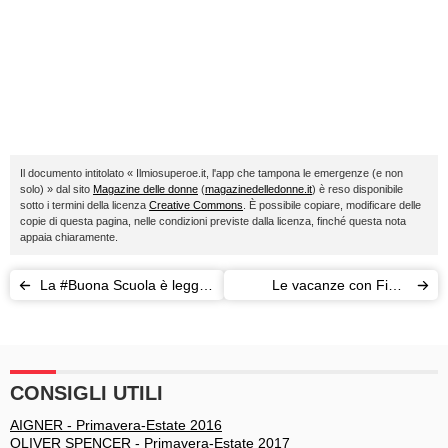
Il documento intitolato « Ilmiosuperoe.it, l'app che tampona le emergenze (e non
solo) » dal sito
Magazine delle donne
(
magazinedelledonne.it
) è reso disponibile
sotto i termini della licenza
Creative Commons
. È possibile copiare, modificare delle
copie di questa pagina, nelle condizioni previste dalla licenza, finché questa nota
appaia chiaramente.
La #Buona Scuola è legge:
Le vacanze con Fido:
si debutta a settembre
l'Italia si scopre pet friendly
CONSIGLI UTILI
AIGNER - Primavera-Estate 2016
OLIVER SPENCER - Primavera-Estate 2017