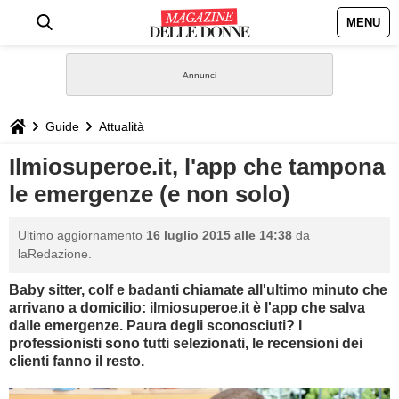
MENU
HOME
NEWS
Guide
Attualità
STILE
Ilmiosuperoe.it, l'app che tampona
le emergenze (e non solo)
BIOGRAFIE
Ultimo aggiornamento
16 luglio 2015 alle 14:38
da
DEFINIZIONI
laRedazione.
Baby sitter, colf e badanti chiamate all'ultimo minuto che
GASTRONOMIA
arrivano a domicilio:
ilmiosuperoe.it è l'app che salva
dalle emergenze. Paura degli sconosciuti? I
CAPELLI
professionisti sono tutti selezionati, le recensioni dei
clienti fanno il resto.
SESSO