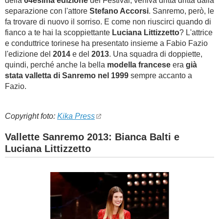
della
64esima edizione
del Festival, veniva dritta dritta dalla
separazione con l'attore
Stefano Accorsi
. Sanremo, però, le
fa trovare di nuovo il sorriso. E come non riuscirci quando di
fianco a te hai la scoppiettante
Luciana Littizzetto
? L'attrice
e conduttrice torinese ha presentato insieme a Fabio Fazio
l'edizione del
2014
e del
2013
. Una squadra di doppiette,
quindi, perché anche la bella
modella francese
era
già
stata valletta di Sanremo nel 1999
sempre accanto a
Fazio.
Copyright foto:
Kika Press
Vallette Sanremo 2013: Bianca Balti e
Luciana Littizzetto