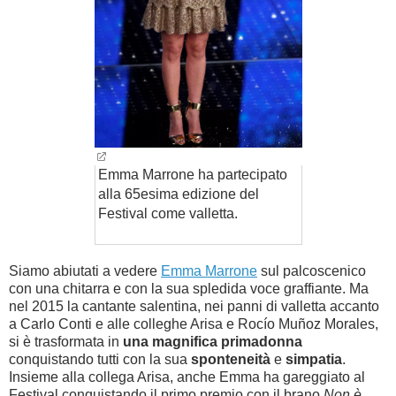
Emma Marrone ha partecipato
alla 65esima edizione del
Festival come valletta.
Siamo abiutati a vedere
Emma Marrone
sul palcoscenico
con una chitarra e con la sua spledida voce graffiante. Ma
nel 2015 la cantante salentina, nei panni di valletta accanto
a Carlo Conti e alle colleghe Arisa e
Rocío Muñoz Morales
,
si è trasformata in
una magnifica primadonna
conquistando tutti con la sua
sponteneità
e
simpatia
.
Insieme alla collega Arisa, anche Emma ha gareggiato al
Festival conquistando il primo premio con il brano
Non è