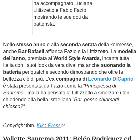
ha accompagnato Luciana
Littizzetto e Fabio Fazio
mostrando le sue doti da
batterista.
Nello
stesso anno
e alla
seconda serata
della kermesse,
anche
Bar Rafaeli
affianca Fazio e la Littizzetto. La
modella
dell'anno
, premiata ai
World Style Awards
, incanta tutta
Italia con i suoi look da vera diva, ma anche
suonando la
batteria
per qualche secondo dimostrando che oltre la
bellezza c'è di più. L'
ex compagna di
Leonardo DiCaprio
è stata presentata da Fazio come la
“Principessa di
Sanremo”
, ma ci ha pensato la Littizzetto a smorzare i toni
chiedendo alla bella israeliana
“Bar, posso chiamarti
chiosco?”
Copyright foto:
Kika Press
Vallette Sanremo 2011: Belén Rodriguez ed