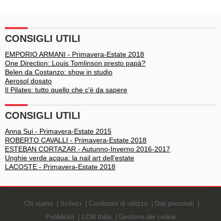
che hanno incantanto
alla ribalta
l’Ariston
CONSIGLI UTILI
EMPORIO ARMANI - Primavera-Estate 2018
One Direction: Louis Tomlinson presto papà?
Belen da Costanzo: show in studio
Aerosol dosato
Il Pilates: tutto quello che c'è da sapere
CONSIGLI UTILI
Anna Sui - Primavera-Estate 2015
ROBERTO CAVALLI - Primavera-Estate 2018
ESTEBAN CORTAZAR - Autunno-Inverno 2016-2017
Unghie verde acqua: la nail art dell'estate
LACOSTE - Primavera-Estate 2018
Chi siamo
Scrivici
Condizioni di utilizzo
Dati personali
Pubblicità
CCM Italia
Gestione dei cookie