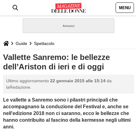
MENU
HOME
NEWS
Guide
Spettacolo
STILE
Vallette Sanremo: le bellezze
dell’Ariston di ieri e di oggi
BIOGRAFIE
Ultimo aggiornamento
22 gennaio 2015 alle 15:14
da
DEFINIZIONI
laRedazione.
Le vallette a Sanremo sono i pilastri principali che
GASTRONOMIA
accompagnano la conduzione del Festival e, anche se
nell'edizione 2018 non ci saranno, ecco le bellezze che
CAPELLI
hanno contribuito al fascino della kermesse negli ultimi
anni.
SESSO