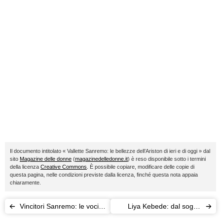
Il documento intitolato « Vallette Sanremo: le bellezze dell’Ariston di ieri e di oggi » dal
sito
Magazine delle donne
(
magazinedelledonne.it
) è reso disponibile sotto i termini
della licenza
Creative Commons
. È possibile copiare, modificare delle copie di
questa pagina, nelle condizioni previste dalla licenza, finché questa nota appaia
chiaramente.
Vincitori Sanremo: le voci
Liya Kebede: dal sogno