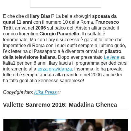
E che dire di
Ilary Blasi
? La bella showgirl
sposata da
quasi 11 anni
con il numero 10 della Roma,
Francesco
Totti
, arriva nel
2006
sul palco dell'Ariston affiancando il
comico fiorentino
Giorgio Panariello
. Il risultato è
fenomenale. Ma con Ilary il successo è garantito: oltre che
Imperatrice di Roma con i suoi outfit sempre all'ultimo grido,
l'ex letterina di Passaparola è diventata ormai un
pilastro
della televisione italiana
. Dopo aver presentato
Le Iene
su
Italia1 per ben 8 anni, Ilary lascia il programma per dedicarsi
interamente alla
terza gravidanza
. Insomma, le ha provate
tutte ed è sempre andata alla grande e nel 2006 anche lei
ha fatto goal alla kermesse sanremese!
Copyright foto:
Kika Press
Vallette Sanremo 2016: Madalina Ghenea