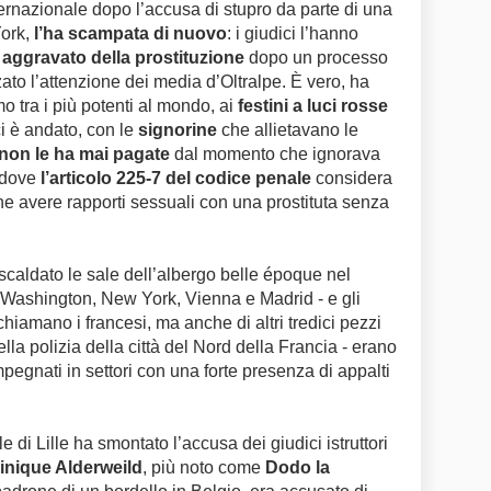
ernazionale dopo l’accusa di stupro da parte di una
ork,
l’ha scampata di nuovo
: i giudici l’hanno
 aggravato della prostituzione
dopo un processo
ato l’attenzione dei media d’Oltralpe. È vero, ha
o tra i più potenti al mondo, ai
festini a luci rosse
i è andato, con le
signorine
che allietavano le
non le ha mai pagate
dal momento che ignorava
, dove
l’articolo 225-7 del codice penale
considera
he avere rapporti sessuali con una prostituta senza
scaldato le sale dell’albergo belle époque nel
, Washington, New York, Vienna e Madrid - e gli
chiamano i francesi, ma anche di altri tredici pezzi
lla polizia della città del Nord della Francia - erano
pegnati in settori con una forte presenza di appalti
e di Lille ha smontato l’accusa dei giudici istruttori
nique Alderweild
, più noto come
Dodo la