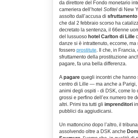
da direttore del Fondo monetario int
cameriera dell’hotel
Sofitel
di New Y
assolto dall’accusa di
sfruttamento
che dal 2 febbraio scorso ha catalizz
decretato la sentenza, il 66enne uom
del lussuoso
hotel Carlton di Lille
c
danze si è intrattenuto, eccome, ma
fossero
prostitute
. Il che, in Francia
sfruttamento della prostituzione anc
pagare, fa una bella differenza.
A
pagare
quegli incontri che hanno 
centro di Lille — ma anche a Parigi
animi degli ospiti - di DSK, come lo 
grossi e perfino dell’ex numero tre de
altri. Primi tra tutti gli
imprenditori
im
pubblici da aggiudicarsi.
Un mattoncino dopo l’altro, il tribunal
assolvendo oltre a DSK anche
Domi