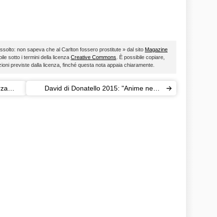
solto: non sapeva che al Carlton fossero prostitute » dal sito
Magazine
ile sotto i termini della licenza
Creative Commons
. È possibile copiare,
zioni previste dalla licenza, finché questa nota appaia chiaramente.
rza
David di Donatello 2015: "Anime nere"
trionfa con 9 premi