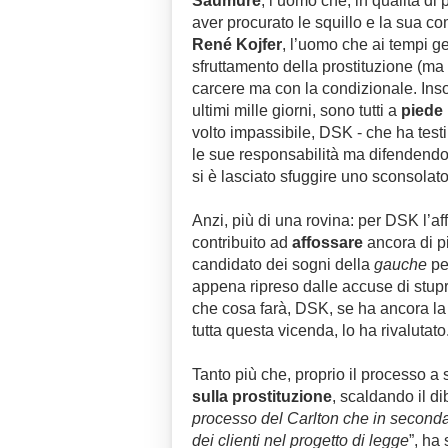
Saumure
, l’uomo che, in qualità di
aver procurato le squillo e la sua 
René Kojfer
, l’uomo che ai tempi ge
sfruttamento della prostituzione (m
carcere ma con la condizionale. Inso
ultimi mille giorni, sono tutti a
piede 
volto impassibile, DSK - che ha tes
le sue responsabilità ma difendendo 
si è lasciato sfuggire uno sconsolato
Anzi, più di una rovina: per DSK l’af
contribuito ad
affossare
ancora di più
candidato dei sogni della
gauche
per
appena ripreso dalle accuse di stupro
che cosa farà, DSK, se ha ancora la 
tutta questa vicenda, lo ha rivalutato
Tanto più che, proprio il processo a
sulla prostituzione
, scaldando il dib
processo del Carlton che in seconda 
dei clienti nel progetto di legge
”, ha