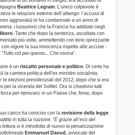
 padrone di un bordello in Belgio, era accusato di
compagna
Beatrice Legrain
. L’unico colpevole è
stiva le relazioni esterne dell’albergo: l’accusa di
a non aggravata) lo ha condannato a un anno di
mma, i lussuriosi che la Francia ha additato negli
libero
. Tanto che dopo la sentenza, ascoltata con
timoniato più volte, ammettendo con tono sprezzante
con vigore la sua innocenza rispetto alle accuse -
 ”
Tutto ciò per questo... Che rovina
”.
faire è un
riscatto personale e politico
. Di certo ha
 la carriera politica dell'ex ministro socialista,
 le elezioni presidenziali del 2012, dopo che si era
 per la vicenda del Sofitel. Ora si chiedono tutti
forza per riprovarci in un Paese che, forse, dopo
.
 suo carico ha coinciso con la
revisione della legge
attito in tutta la nazione. “
È grazie all’eco del
lettura si è introdotta di nuovo la penalizzazione
 sottolineato
Emmanuel Daoud
, avvocato del