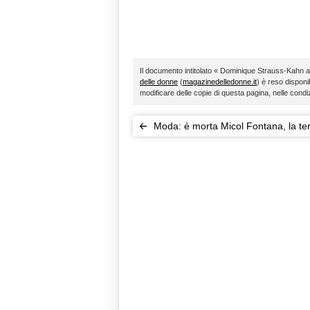
Il documento intitolato « Dominique Strauss-Kahn as
delle donne
(
magazinedelledonne.it
) è reso disponib
modificare delle copie di questa pagina, nelle condi
Moda: è morta Micol Fontana, la te
sorella aveva 102 anni