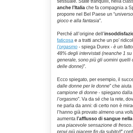
sessuale. State tranquilli, nella cla
anche l’Italia
che fa compagnia a Sp
proporre nel Bel Paese un “
universo
gioco e alla fantasia
”.
Perché all’origine dell’
insoddisfazi
faticosa
e a tratti anche un po’ ridico
l'orgasmo
- spiega Durex -
è un fatt
48% degli intervistati (neanche 1 su 2
generale, sono più gli uomini quell
delle donne)
”.
Ecco spiegato, per esempio, il succ
dalle donne per le donne
” che aiuta
campione di donne
- spiegano dalla
l’orgasmo
”. Va da sé che la rete, d
ne parla da anni: di certo non è mir
l’hanno già provato almeno una vol
aumenta
l’afflusso di sangue nella
una piacevole sensazione di fresco…
provi più piacere fin da subito!!
” con