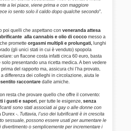
nte a lei piace, viene prima e con maggiore
nvece io sento solo il caldo dopo qualche secondo
”.
sono poi quelli che aspettano con
veneranda attesa
ubrificante alla cannabis e olio di cocco
messo a
che promette
orgasmi multipli e prolungati,
lunghi
rado (gli unici stati in cui è venduto) spopola
lare: un flacone costa infatti circa 60 euro, basta
de solo presentando una ricetta medica. A ben vedere
prima del rapporto ma, assicura chi l’ha provato,
 a differenza dei colleghi in circolazione, aiuta le
 sentito raccontare
dalle amiche.
on resta che provare quello che offre il convento:
tti i gusti e sapori
, per tutte le esigenze,
senza
ficanti sono stati associati ai gay o alle donne con
a Durex -.
Tuttavia, l’uso dei lubrificanti è in crescita
orto sessuale, possono essere usati per aumentare le
i divertimento o semplicemente per incrementare i