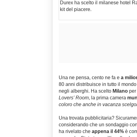
Durex ha scelto il milanese hotel 
kit del piacere.
Una ne pensa, cento ne fa e
a milio
80 anni distribuisce in tutto il mond
negli alberghi. Ha scelto
Milano
per f
Lovers' Room
, la prima camera
muni
coloro che anche in vacanza scelgono
Una trovata pubblicitaria? Sicurament
considerando che un sondaggio cond
ha rivelato che
appena il 44%
è co