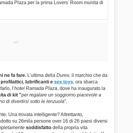
Ramada Plaza per la prima Lovers' Room munita di
ni ne fa fare
. L’ultima della
Durex,
il marchio che da
o
profilattici, lubrificanti e
sex toys
, ora sbarca
arlo, l’
hotel Ramada Plaza
, dove ha inaugurato la
ta di kit "
per regalare un soggiorno piacevole a
 di divertirsi sotto le lenzuola
”.
e. Una trovata intelligente? Altrettanto,
otto su 26mila persone over 16 di 26 paesi diversi
mpletamente
soddisfatto
della propria vita