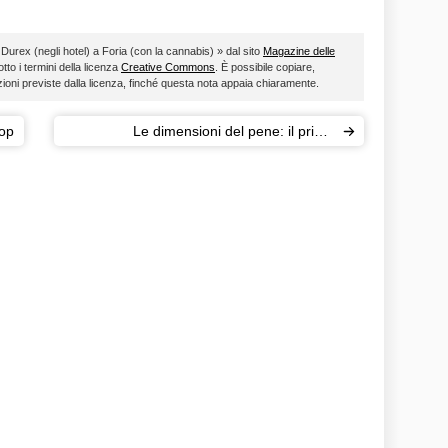
da Durex (negli hotel) a Foria (con la cannabis) » dal sito
Magazine delle
otto i termini della licenza
Creative Commons
. È possibile copiare,
zioni previste dalla licenza, finché questa nota appaia chiaramente.
lop
Le dimensioni del pene: il primo
complesso maschile