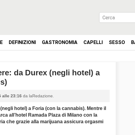
IE
DEFINIZIONI
GASTRONOMIA
CAPELLI
SESSO
B
cere: da Durex (negli hotel) a
s)
 alle 23:16
da laRedazione.
 (negli hotel) a Foria (con la cannabis). Mentre il
ca all’hotel Ramada Plaza di Milano con la
ria che grazie alla marijuana assicura orgasmi