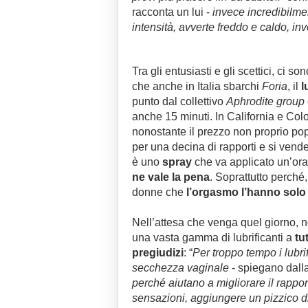
racconta un lui -
invece incredibilme
intensità, avverte freddo e caldo, i
Tra gli entusiasti e gli scettici, ci 
che anche in Italia sbarchi
Foria
, il
l
punto dal collettivo
Aphrodite group
anche 15 minuti. In California e Colo
nonostante il prezzo non proprio popo
per una decina di rapporti e si ven
è uno
spray
che va applicato un’ora 
ne vale la pena
. Soprattutto perché,
donne che
l’orgasmo l’hanno solo
Nell’attesa che venga quel giorno, n
una vasta gamma di lubrificanti a
tu
pregiudizi
: “
Per troppo tempo i lubri
secchezza vaginale
- spiegano dall
perché aiutano a migliorare il rapp
sensazioni, aggiungere un pizzico d