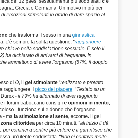
ssifica dei 12 paesi sessualmente più soddisfatti
c’è
agna, Grecia e Germania. Un motivo in più per
 di emozioni stimolanti in grado di dare spazio al
one
che trasforma il sesso in una
ginnastica
la, c’è sempre la solita questione: “
raggiungere
ore chiave nella soddisfazione sessuale. E solo il
) ha dichiarato di arrivarci di frequente. In
i che ammettono di avere l'orgasmo (67%, il doppio
esso di
O
, il
gel stimolante
“
realizzato e provato
 a raggiungere il
picco del piacere
. “
Testato su un
 Durex -
il 79% ha affermato di aver raggiunto
ove i forum traboccano consigli e
opinioni in merito
,
acoloso - funziona sulle donne che l’orgasmo
ta - ma
la stimolazione si sente
, eccome. Il gel
 zona clitoridea
per circa 10 minuti, “
all'inizio ti dà
poi cominci a sentire più calore e ti garantisco che
fessa un’utente soddisfatta. “
Non ci contavo molto
-