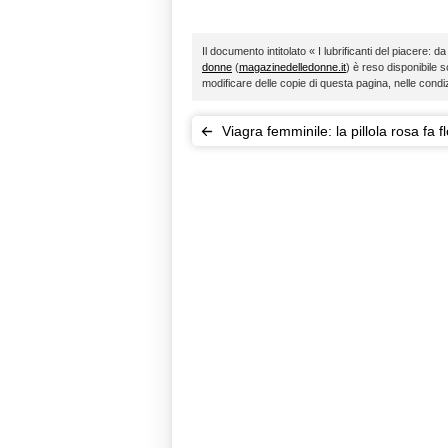
Il documento intitolato « I lubrificanti del piacere: 
donne
(
magazinedelledonne.it
) è reso disponibile s
modificare delle copie di questa pagina, nelle condi
Viagra femminile: la pillola rosa fa f