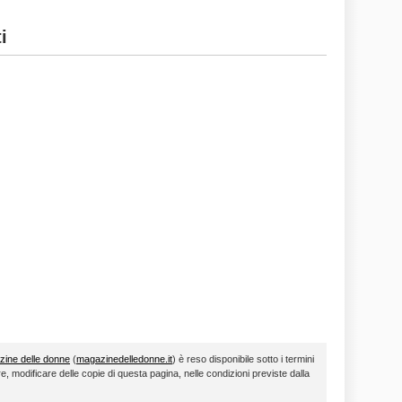
i
ine delle donne
(
magazinedelledonne.it
) è reso disponibile sotto i termini
re, modificare delle copie di questa pagina, nelle condizioni previste dalla