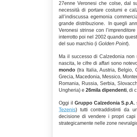
27enne Veronesi che colse, dal 
necessità di portare costumi e ca
all’indiscussa egemonia commercial
grande distribuzione. In quegli anni
Veronesi strinse con l’imprenditor
interrotto poi nel 2002 quando quest’
del suo marchio (i
Golden Point
).
Ma il successo di Calzedonia non si
nascita, le cifre di affari sono notev
mondo
(tra Italia, Austria, Belgio
Grecia, Macedonia, Messico, Monten
Romania, Russia, Serbia, Slovacch
Ungheria) e
26mila dipendenti
, di 
Oggi il
Gruppo Calzedonia S.p.A.
Tezenis
) tutti contraddistinti da
decisione di vendere i propri cap
strategicamente nelle zone nevralgic