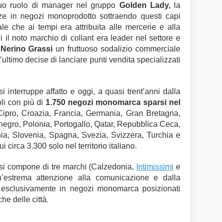
suo ruolo di manager nel gruppo
Golden Lady,
la
lze in negozi monoprodotto sottraendo questi capi
e che ai tempi era attribuita alle mercerie e alla
 il noto marchio di collant era leader nel settore e
e
Nerino Grassi
un fruttuoso sodalizio commerciale
ultimo decise di lanciare punti vendita specializzati
 interruppe affatto e oggi, a quasi trent’anni dalla
oli con più di
1.750 negozi monomarca sparsi nel
, Cipro, Croazia, Francia, Germania, Gran Bretagna,
egro, Polonia, Portogallo, Qatar, Repubblica Ceca,
ia, Slovenia, Spagna, Svezia, Svizzera, Turchia e
cui circa 3.300 solo nel territorio italiano.
si compone di tre marchi (Calzedonia,
Intimissimi
e
 un’estrema attenzione alla comunicazione e dalla
i esclusivamente in negozi monomarca posizionati
he delle città.