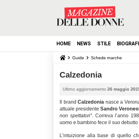
HOME
NEWS
STILE
BIOGRAF
Guide
Schede marche
Calzedonia
Ultimo aggiornamento
26 maggio 2015
Il brand
Calzedonia
nasce a Verona 
attuale presidente
Sandro Verones
non spettatori“
. Correva l’anno 19
uomo e bambino fece il suo debutto
L’intuizione alla base di quello che