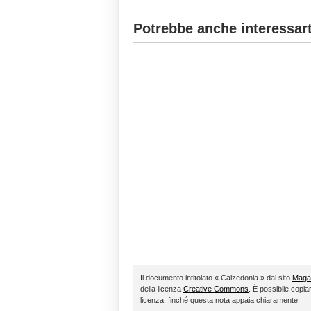
Potrebbe anche interessart
Il documento intitolato « Calzedonia » dal sito
Magaz
della licenza
Creative Commons
. È possibile copia
licenza, finché questa nota appaia chiaramente.