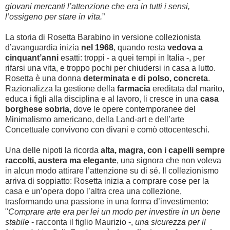
giovani mercanti l’attenzione che era in tutti i sensi,
l’ossigeno per stare in vita.
”
La storia di Rosetta Barabino in versione collezionista
d’avanguardia inizia
nel 1968
, quando resta
vedova a
cinquant’anni
esatti: troppi - a quei tempi in Italia -, per
rifarsi una vita, e troppo pochi per chiudersi in casa a lutto.
Rosetta è una donna
determinata e di polso, concreta
.
Razionalizza la gestione della
farmacia
ereditata dal marito,
educa i figli alla disciplina e al lavoro, li cresce in una
casa
borghese sobria
, dove le opere contemporanee del
Minimalismo americano, della Land-art e dell’arte
Concettuale convivono con divani e comò ottocenteschi.
Una delle nipoti la ricorda
alta, magra, con i capelli sempre
raccolti, austera ma elegante
, una signora che non voleva
in alcun modo attirare l’attenzione su di sé. Il collezionismo
arriva di soppiatto: Rosetta inizia a comprare cose per la
casa e un’opera dopo l’altra crea una collezione,
trasformando una passione in una forma d’investimento:
"
Comprare arte era per lei un modo per investire in un bene
stabile
- racconta il figlio Maurizio -,
una sicurezza per il