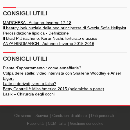
CONSIGLI UTILI
MARCHESA - Autunno-Inverno 17-18
Il beauty look nuziale della neo principessa di Svezia Sofia Hellqvist
Perossidazione lipidica - Definizione
Il Brad Pitt iracheno, Karar Nushi, torturato e ucciso
ANYA HINDMARCH - Autunno-Inverno 2015-2016
CONSIGLI UTILI
Piante d’appartamento : come annaffiarle?
Colpa delle stelle: video intervista con Shailene Woodley e Ansel
Elgort
Latte e derivati, vero o falso?
Betty Cantrell è Miss America 2015 (polemiche a parte)
Lasik – Chirurgia degli occhi
Chi siamo
Scrivici
Condizioni di utilizzo
Dati personali
Pubblicità
CCM Italia
Gestione dei cookie