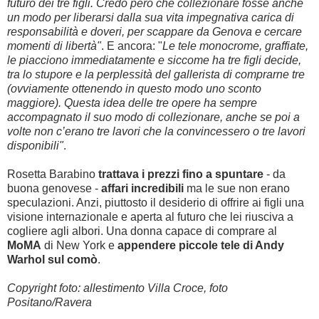
futuro dei tre figli. Credo però che collezionare fosse anche
un modo per liberarsi dalla sua vita impegnativa carica di
responsabilità e doveri, per scappare da Genova e cercare
momenti di libertà"
. E ancora: "
Le tele monocrome, graffiate,
le piacciono immediatamente e siccome ha tre figli decide,
tra lo stupore e la perplessità del gallerista di comprarne tre
(ovviamente ottenendo in questo modo uno sconto
maggiore). Questa idea delle tre opere ha sempre
accompagnato il suo modo di collezionare, anche se poi a
volte non c’erano tre lavori che la convincessero o tre lavori
disponibili"
.
Rosetta Barabino
trattava i prezzi fino a spuntare
- da
buona genovese -
affari incredibili
ma le sue non erano
speculazioni. Anzi, piuttosto il desiderio di offrire ai figli una
visione internazionale e aperta al futuro che lei riusciva a
cogliere agli albori. Una donna capace di comprare al
MoMA
di New York e
appendere piccole tele di Andy
Warhol sul comò
.
Copyright foto: allestimento Villa Croce, foto
Positano/Ravera