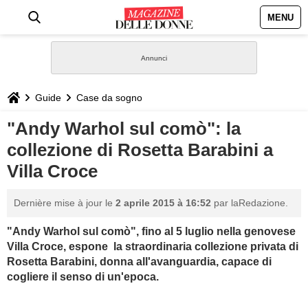
MENU
HOME
NEWS
Guide
Case da sogno
STILE
"Andy Warhol sul comò": la
collezione di Rosetta Barabini a
BIOGRAFIE
Villa Croce
DEFINIZIONI
Dernière mise à jour le
2 aprile 2015 à 16:52
par laRedazione.
GASTRONOMIA
"Andy Warhol sul comò", fino al 5 luglio nella genovese
Villa Croce, espone la straordinaria collezione privata di
Rosetta Barabini, donna all'avanguardia, capace di
CAPELLI
cogliere il senso di un'epoca.
SESSO