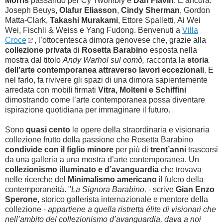
Morris
passando per Cy Twombly e
Dan Flavin
. E ancora:
Joseph Beuys,
Olafur Eliasson
,
Cindy Sherman
, Gordon
Matta-Clark,
Takashi Murakami
, Ettore Spalletti, Ai Wei
Wei, Fischli & Weiss e Yang Fudong. Benvenuti a
Villa
Croce
, l’ottocentesca dimora genovese che, grazie alla
collezione privata
di
Rosetta Barabino
esposta nella
mostra dal titolo
Andy Warhol sul comò,
racconta la
storia
dell’arte contemporanea attraverso lavori eccezionali
. E
nel farlo, fa rivivere gli spazi di una dimora sapientemente
arredata con mobili firmati
Vitra, Molteni e Schiffini
dimostrando come l’arte contemporanea possa diventare
ispirazione quotidiana per immaginare il futuro.
Sono
quasi cento
le opere della straordinaria e visionaria
collezione frutto della passione che Rosetta Barabino
condivide con il figlio minore
per più di
trent’anni
trascorsi
da una galleria a una mostra d’arte contemporanea. Un
collezionismo illuminato e d’avanguardia
che trovava
nelle ricerche del
Minimalismo americano
il fulcro della
contemporaneità. "
La Signora Barabino,
- scrive
Gian Enzo
Sperone
, storico gallerista internazionale e mentore della
collezione -
appartiene a quella ristretta élite di visionari che
nell’ambito del collezionismo d’avanguardia, dava a noi