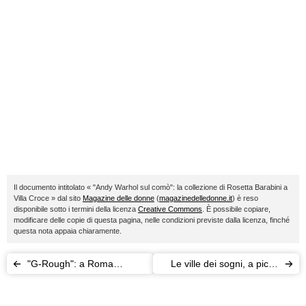
Il documento intitolato « "Andy Warhol sul comò": la collezione di Rosetta Barabini a
Villa Croce » dal sito
Magazine delle donne
(
magazinedelledonne.it
) è reso
disponibile sotto i termini della licenza
Creative Commons
. È possibile copiare,
modificare delle copie di questa pagina, nelle condizioni previste dalla licenza, finché
questa nota appaia chiaramente.
"G-Rough": a Roma
Le ville dei sogni, a picco
l'unconventional luxury
sul mare, con piscina,
hotel
cercano nuovi inquilini