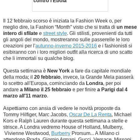
contro l'Ebola
Il 12 febbraio scorso è iniziata la Fashion Week o, per
meglio dire, la Fashion “Month” visto che si tratta di
un mese
intero di sfilate
e
street style
. Gli stilisti, provenienti da tutti
gli angoli del mondo, mostreranno sulle passerelle le loro
creazioni per l'
autunno-inverno 2015-2016
e i fashionisti si
esibiranno con i loro migliori outfit alla ricerca di uno scatto
che li immortali su qualche blog.
Questa settimana è
New York
a fare da capitale mondiale
della moda; il
20 febbraio
, invece, la Grande Mela passerà
lo scettro all'Europa, cominciando da
Londra
, per poi
andare
a Milano il 25 febbraio
e per finire
a Parigi dal 4
marzo all'11 marzo
.
Aspettiamo con ansia di vedere le novità proposte da
Tommy Hilfiger, Marc Jacobs,
Oscar De La Renta
, Michael
Kors e Ralph Lauren durante questa settimana a stelle e
strisce. A Londra vedremo House of Holland, Mulberry,
Vivienne Westwood,
Burberry
Prorsum... A Milano ci
attendono Prada, Giorgio Armani, Gucci, Versace, Missoni,