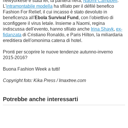
newyorkese è stata lei, la pantera nera,
Naomi Campbell
.
L'
intramontabile modella
ha sfilato per il défilé benefico
Fashion For Relief, il cui incasso è stato devoluto in
beneficenza all'
Ebola Survival Fund
, con l'obiettivo di
sconfiggere il virus letale. Insieme a Naomi, regina
indiscussa dell'evento, hanno sfilato anche
Irina Shayk
,
ex-
fidanzata
di Cristiano Ronaldo, e Paris Hilton, la miliardaria
ereditiera dell'omonima catena di hotel.
Pronti per scoprire le nuove tendenze autunno-inverno
2015-2016?
Buona Fashion Week a tutti!
Copyright foto: Kika Press / Imaxtree.com
Potrebbe anche interessarti