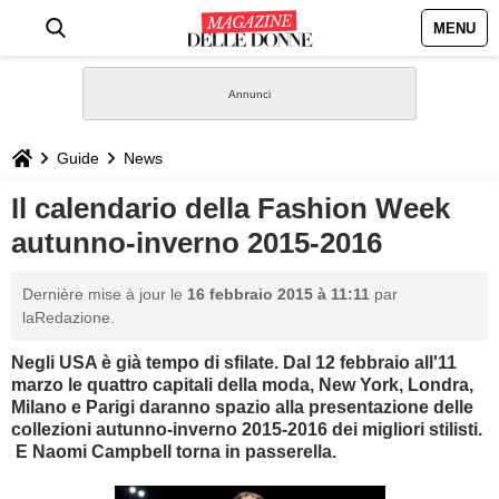
MENU
HOME
NEWS
Guide
News
STILE
Il calendario della Fashion Week
autunno-inverno 2015-2016
BIOGRAFIE
Dernière mise à jour le
16 febbraio 2015 à 11:11
par
DEFINIZIONI
laRedazione.
Negli USA è già tempo di sfilate. Dal 12 febbraio all'11
GASTRONOMIA
marzo le quattro capitali della moda, New York, Londra,
Milano e Parigi daranno spazio alla presentazione delle
CAPELLI
collezioni autunno-inverno 2015-2016 dei migliori stilisti.
E Naomi Campbell torna in passerella.
SESSO