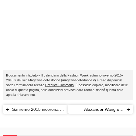
Il documento intitolato « Il calendario della Fashion Week autunno-inverno 2015-
2016 » dal sito
Magazine delle donne
(
magazinedelledonne.it
) è reso disponibile
sotto i termini della licenza
Creative Commons
. È possibile copiare, modificare delle
copie di questa pagina, nelle condizioni previste dalla licenza, finché questa nota
appaia chiaramente.
Sanremo 2015 incorona "Il
Alexander Wang e le
grande amore" de Il Volo
sorelle Kardashian