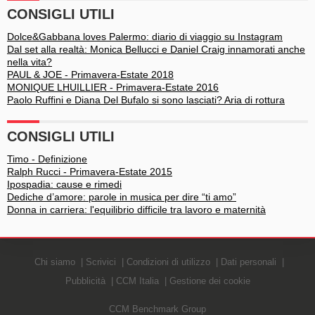
CONSIGLI UTILI
Dolce&Gabbana loves Palermo: diario di viaggio su Instagram
Dal set alla realtà: Monica Bellucci e Daniel Craig innamorati anche
nella vita?
PAUL & JOE - Primavera-Estate 2018
MONIQUE LHUILLIER - Primavera-Estate 2016
Paolo Ruffini e Diana Del Bufalo si sono lasciati? Aria di rottura
CONSIGLI UTILI
Timo - Definizione
Ralph Rucci - Primavera-Estate 2015
Ipospadia: cause e rimedi
Dediche d’amore: parole in musica per dire “ti amo”
Donna in carriera: l'equilibrio difficile tra lavoro e maternità
Chi siamo
Scrivici
Condizioni di utilizzo
Dati personali
Pubblicità
CCM Italia
Gestione dei cookie
CCM Benchmark Group