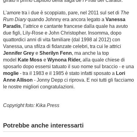
girato il primo capitolo della saga de
I Pirati dei Caraibi
.
L'amore tra i due è scoppiato, pare, nel 2011 sul set di
The
Rum Diary
quando Johnny era ancora legato a
Vanessa
Paradis
, l’attrice e cantante francese dalla quale ha avuto
due figli, Lily-Rose e John Christopher. Insomma, dopo
quattordici anni di vita familiare (dal 1998 al 2012) con
Vanessa, una sfilza di fidanzate celebri, tra cui le attrici
J
ennifer Grey
e
Sherilyn Fenn
, ma anche la top
model
Kate Moss
e
Wynona Rider,
alla quale chiese di
sposarlo dopo essersi tatuato il suo nome sul braccio
- e una
moglie
- tra il 1983 e il 1985 è stato infatti sposato a
Lori
Anne Allison
- Jonny Depp ci riprova. E noi tutti gli facciamo
le nostre migliori congratulazioni.
Copyright foto: Kika Press
Potrebbe anche interessarti