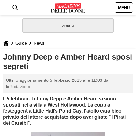
MENU
HOME
NEWS
Guide
News
STILE
Johnny Deep e Amber Heard sposi
segreti
BIOGRAFIE
Ultimo aggiornamento
5 febbraio 2015 alle 11:09
da
DEFINIZIONI
laRedazione.
Il 5 febbraio
Johnny Depp e Amber Heard
si sono
GASTRONOMIA
sposati
nella villa a West Hollywood. La coppia
festeggerà
a
Little Hall’s Pond Cay
, l'atollo caraibico
CAPELLI
privato dell'attore acquistato dopo aver girato "I Pirati
dei Caraibi".
SESSO