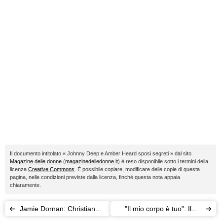
Il documento intitolato « Johnny Deep e Amber Heard sposi segreti » dal sito
Magazine delle donne
(
magazinedelledonne.it
) è reso disponibile sotto i termini della
licenza
Creative Commons
. È possibile copiare, modificare delle copie di questa
pagina, nelle condizioni previste dalla licenza, finché questa nota appaia
chiaramente.
Jamie Dornan: Christian
"Il mio corpo è tuo": Ilma