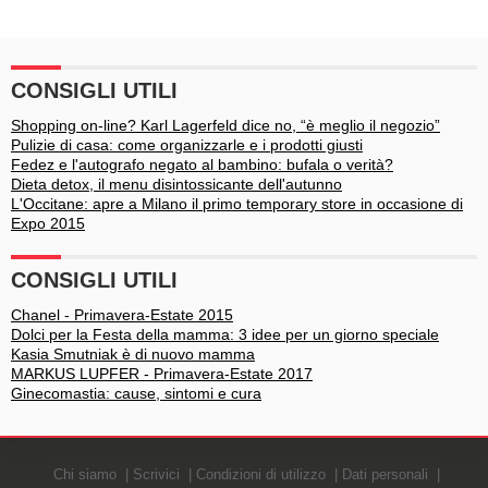
Grey è l'uomo più sexy del
Gore, l'artista che si fa
mondo
tatuare i nomi degli
sconosciuti
CONSIGLI UTILI
Shopping on-line? Karl Lagerfeld dice no, “è meglio il negozio”
Pulizie di casa: come organizzarle e i prodotti giusti
Fedez e l'autografo negato al bambino: bufala o verità?
Dieta detox, il menu disintossicante dell'autunno
L'Occitane: apre a Milano il primo temporary store in occasione di
Expo 2015
CONSIGLI UTILI
Chanel - Primavera-Estate 2015
Dolci per la Festa della mamma: 3 idee per un giorno speciale
Kasia Smutniak è di nuovo mamma
MARKUS LUPFER - Primavera-Estate 2017
Ginecomastia: cause, sintomi e cura
Chi siamo
Scrivici
Condizioni di utilizzo
Dati personali