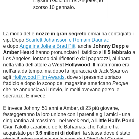
Elysium Gala di Los Angeles, lo
scorso 10 gennaio.
La moda delle
nozze in gran segreto
ormai ha contagiato i
vip. Dopo
Scarlett Johansson e Romain Dauriac
e
dopo
Angelina Jolie e Brad Pitt
,
anche
Johnny Depp e
Amber Heard
hanno pronunciato il fatidico sì il
5 febbraio
a
Los Angeles, lontano dai riflettori e dai paparazzi, al riparo
nella villa dell'attore a
West Hollywood
. Il matrimonio era
nell'aria da tempo, ma dopo la
figuraccia di Jack Sparrow
agli
Hollywood Film Awards
, dove si presentò ubriaco
fradicio e dopo lo scoop del
magazine americano
People
che ne annunciava il rinvio, in molti avevano perso le
speranze. E invece.
E invece Johnny, 51 anni e Amber, di 23 più giovane,
festeggeranno la loro unione con i parenti e gli amici - una
cinquantina al massimo -
nel week end,
a
Little Hall’s Pond
Cay
, l'atollo caraibico delle Bahamas, che l’attore ha
acquistato per
3,6 milioni di dollari
, la stessa dove è stato