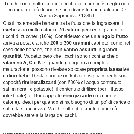
I cachi sono molto calorici e molto zuccherini: è meglio non
mangiarne più di uno, se non dividerlo con qualcuno. ©
Marina Saprunova / 123RF
Citati insieme alle banane tra la frutta che fa ingrassare, i
cachi
sono molto calorici,
70 calorie
per cento grammi, e
ricchi di zuccheri (16%). Considerato che un
singolo frutto
arriva a pesare anche
200 o 300 grammi
capirete, come nel
caso delle banane, che
non vanno assunti in grandi
quantità
. Va detto però che i cachi sono ricchi anche di
vitamine A, C e K
e, quando giungono a completa
maturazione, possono rivelare spiccate
proprietà lassative
e
diuretiche
. Resta dunque un frutto consigliato per le sue
capacità
rimineralizzanti
(con l’80% di acqua contenuta,
sali minerali e potassio), il contenuto di
fibre
(per il flusso
intestinale), e il loro apporto
energizzante
(zuccheri e
calorie), ideali per quando si ha bisogno di un po’ di carica o
soffre la stanchezza. Ma chi soffre di diabete o obesità
dovrebbe stare alla larga dai cachi.