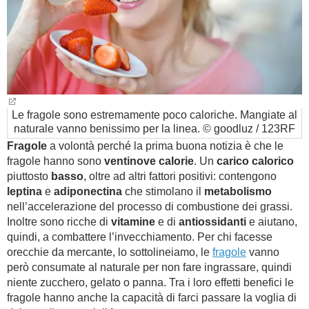
Le fragole sono estremamente poco caloriche. Mangiate al
naturale vanno benissimo per la linea. © goodluz / 123RF
Fragole
a volontà perché la prima buona notizia è che le
fragole hanno sono
ventinove calorie
. Un
carico calorico
piuttosto
basso
, oltre ad altri fattori positivi: contengono
leptina
e
adiponectina
che stimolano il
metabolismo
nell’accelerazione del processo di combustione dei grassi.
Inoltre sono ricche di
vitamine
e di
antiossidanti
e aiutano,
quindi, a combattere l’invecchiamento. Per chi facesse
orecchie da mercante, lo sottolineiamo, le
fragole
vanno
però consumate al naturale per non fare ingrassare, quindi
niente zucchero, gelato o panna. Tra i loro effetti benefici le
fragole hanno anche la capacità di farci passare la voglia di