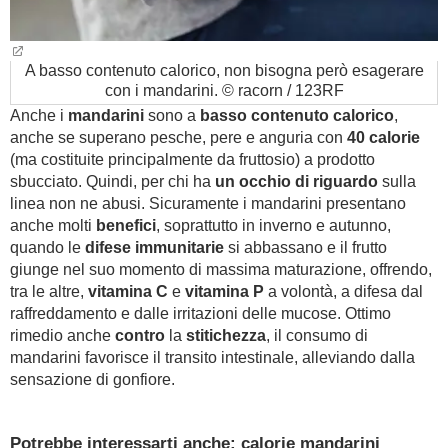
A basso contenuto calorico, non bisogna però esagerare
con i mandarini. © racorn / 123RF
Anche i
mandarini
sono a
basso contenuto calorico
,
anche se superano pesche, pere e anguria con
40 calorie
(ma costituite principalmente da fruttosio) a prodotto
sbucciato. Quindi, per chi ha
un occhio di riguardo
sulla
linea non ne abusi. Sicuramente i mandarini presentano
anche molti
benefici
, soprattutto in inverno e autunno,
quando le
difese immunitarie
si abbassano e il frutto
giunge nel suo momento di massima maturazione, offrendo,
tra le altre,
vitamina C
e
vitamina P
a volontà, a difesa dal
raffreddamento e dalle irritazioni delle mucose. Ottimo
rimedio anche
contro
la
stitichezza
, il consumo di
mandarini favorisce il transito intestinale, alleviando dalla
sensazione di gonfiore.
Potrebbe interessarti anche: calorie mandarini