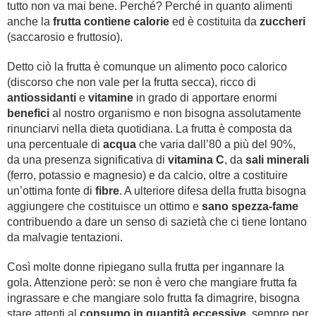
tutto non va mai bene. Perché? Perché in quanto alimenti
anche la
frutta contiene calorie
ed è costituita da
zuccheri
(saccarosio e fruttosio).
Detto ciò la frutta è comunque un alimento poco calorico
(discorso che non vale per la frutta secca), ricco di
antiossidanti
e
vitamine
in grado di apportare enormi
benefici
al nostro organismo e non bisogna assolutamente
rinunciarvi nella dieta quotidiana. La frutta è composta da
una percentuale di
acqua
che varia dall’80 a più del 90%,
da una presenza significativa di
vitamina C
, da
sali minerali
(ferro, potassio e magnesio) e da calcio, oltre a costituire
un’ottima fonte di
fibre
. A ulteriore difesa della frutta bisogna
aggiungere che costituisce un ottimo e
sano spezza-fame
contribuendo a dare un senso di sazietà che ci tiene lontano
da malvagie tentazioni.
Così molte donne ripiegano sulla frutta per ingannare la
gola. Attenzione però: se non è vero che mangiare frutta fa
ingrassare e che mangiare solo frutta fa dimagrire, bisogna
stare attenti al
consumo in quantità eccessive
, sempre per