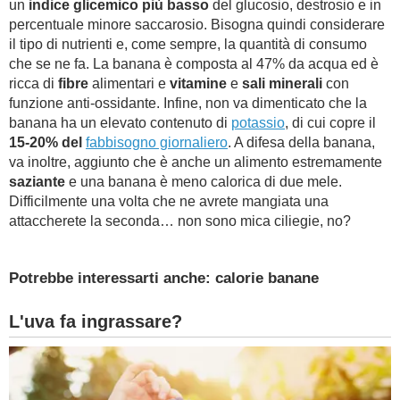
un
indice glicemico più basso
del glucosio, destrosio e in
percentuale minore saccarosio. Bisogna quindi considerare
il tipo di nutrienti e, come sempre, la quantità di consumo
che se ne fa. La banana è composta al 47% da acqua ed è
ricca di
fibre
alimentari e
vitamine
e
sali minerali
con
funzione anti-ossidante. Infine, non va dimenticato che la
banana ha un elevato contenuto di
potassio
, di cui copre il
15-20% del
fabbisogno giornaliero
. A difesa della banana,
va inoltre, aggiunto che è anche un alimento estremamente
saziante
e una banana è meno calorica di due mele.
Difficilmente una volta che ne avrete mangiata una
attaccherete la seconda… non sono mica ciliegie, no?
Potrebbe interessarti anche: calorie banane
L'uva fa ingrassare?