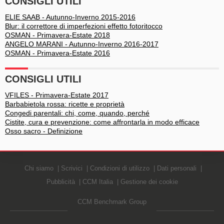
CONSIGLI UTILI
ELIE SAAB - Autunno-Inverno 2015-2016
Blur: il correttore di imperfezioni effetto fotoritocco
OSMAN - Primavera-Estate 2018
ANGELO MARANI - Autunno-Inverno 2016-2017
OSMAN - Primavera-Estate 2016
CONSIGLI UTILI
VFILES - Primavera-Estate 2017
Barbabietola rossa: ricette e proprietà
Congedi parentali: chi, come, quando, perché
Cistite, cura e prevenzione: come affrontarla in modo efficace
Osso sacro - Definizione
Chi siamo
Scrivici
Condizioni di utilizzo
Dati personali
Pubblicità
CCM Italia
Gestione dei cookie
CCM Benchmark Group