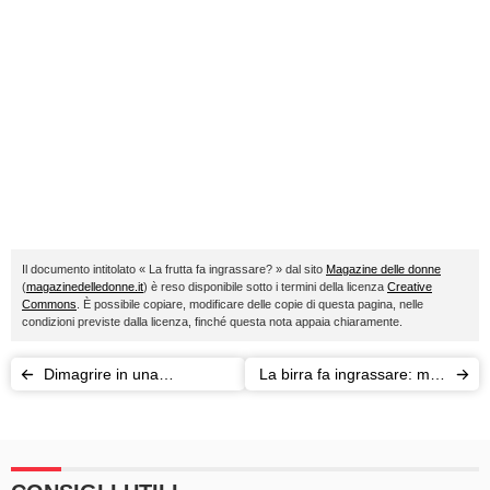
Il documento intitolato « La frutta fa ingrassare? » dal sito
Magazine delle donne
(
magazinedelledonne.it
) è reso disponibile sotto i termini della licenza
Creative
Commons
. È possibile copiare, modificare delle copie di questa pagina, nelle
condizioni previste dalla licenza, finché questa nota appaia chiaramente.
Dimagrire in una
La birra fa ingrassare: mito
settimana: è possibile e
o verità?
come?