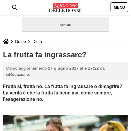
MENU
HOME
NEWS
Guide
Dieta
STILE
La frutta fa ingrassare?
BIOGRAFIE
Ultimo aggiornamento
27 giugno 2017 alle 17:22
da
laRedazione.
DEFINIZIONI
Frutta sì, frutta no. La frutta fa ingrassare o dimagrire?
La verità è che la frutta fa bene ma, come sempre,
GASTRONOMIA
l’esagerazione no.
CAPELLI
SESSO