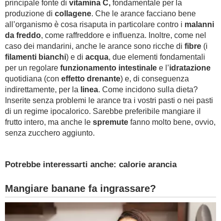
principale fonte di
vitamina C,
fondamentale per la
produzione di
collagene
. Che le arance facciano bene
all’organismo è cosa risaputa in particolare contro i
malanni
da freddo
, come raffreddore e influenza. Inoltre, come nel
caso dei mandarini, anche le arance sono ricche di
fibre
(i
filamenti bianchi
) e di
acqua
, due elementi fondamentali
per un regolare
funzionamento intestinale
e l’
idratazione
quotidiana (con
effetto drenante
) e, di conseguenza
indirettamente, per la
linea
. Come incidono sulla dieta?
Inserite senza problemi le arance tra i vostri pasti o nei pasti
di un regime ipocalorico. Sarebbe preferibile mangiare il
frutto intero, ma anche le
spremute
fanno molto bene, ovvio,
senza zucchero aggiunto.
Potrebbe interessarti anche: calorie arancia
Mangiare banane fa ingrassare?