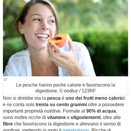
Le pesche hanno poche calorie e favoriscono la
digestione. © oodluz / 123RF
Non si direbbe ma la
pesca
è
uno dei frutti meno calorici
e ne conta solo
trenta
su cento grammi
oltre a possedere
importanti proprietà nutritive. Formate al
90% di acqua
,
sono inoltre ricche di
vitamine
e
oligoelementi
, oltre alle
fibre
che favoriscono la digestione e alleviano il senso di
gonfiore, mettendo in moto il
metabolismo
. Ricche di