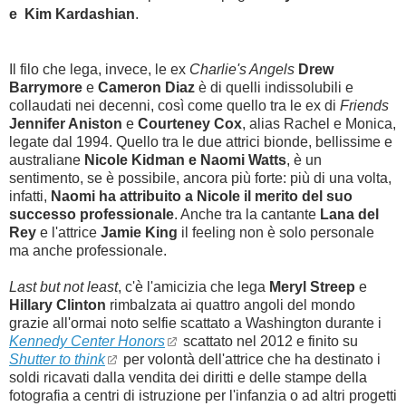
e Kim
Kardashian
.
Il filo che lega, invece, le ex
Charlie's Angels
Drew
Barrymore
e
Cameron Diaz
è di quelli indissolubili e
collaudati nei decenni, così come quello tra le ex di
Friends
Jennifer Aniston
e
Courteney Cox
, alias Rachel e Monica,
legate dal 1994.
Quello tra le due attrici bionde, bellissime e
australiane
Nicole Kidman e Naomi Watts
, è un
sentimento, se è possibile, ancora più forte: più di una volta,
infatti,
Naomi ha attribuito a Nicole il merito del suo
successo professionale
. Anche tra la cantante
Lana del
Rey
e l'attrice
Jamie King
il feeling non è solo personale
ma anche professionale
.
Last but not least
, c'è l'amicizia che lega
Meryl Streep
e
Hillary Clinton
rimbalzata ai quattro angoli del mondo
grazie all'ormai noto selfie scattato a Washington durante i
Kennedy Center Honors
scattato nel 2012 e finito su
Shutter to think
per volontà dell'attrice che ha destinato i
soldi ricavati dalla vendita dei diritti e delle stampe della
fotografia a centri di istruzione per l'infanzia o ad altri progetti