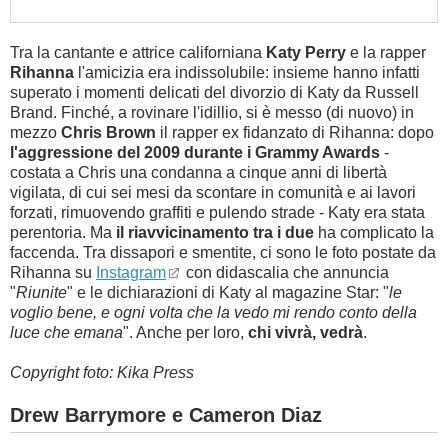
Tra la cantante e attrice californiana
Katy Perry
e la rapper
Rihanna
l'amicizia era indissolubile: insieme hanno infatti
superato
i momenti delicati del divorzio di Katy da Russell
Brand. Finché, a rovinare l'idillio,
si è messo (di nuovo) in
mezzo
Chris Brown
il rapper ex fidanzato di Rihanna: dopo
l'aggressione del 2009 durante i Grammy Awards
-
costata a Chris una condanna a cinque anni di libertà
vigilata, di cui sei mesi da scontare in comunità e ai lavori
forzati, rimuovendo graffiti e pulendo strade - Katy era stata
perentoria. Ma
il riavvicinamento tra i due
ha complicato la
faccenda. Tra dissapori e smentite, ci sono le foto postate da
Rihanna su
Instagram
con didascalia che annuncia
"
Riunite
" e le dichiarazioni di Katy al magazine Star: "
le
voglio bene, e ogni volta che la vedo mi rendo conto della
luce che emana
". Anche per loro,
chi vivrà, vedrà
.
Copyright foto: Kika Press
Drew Barrymore e Cameron Diaz