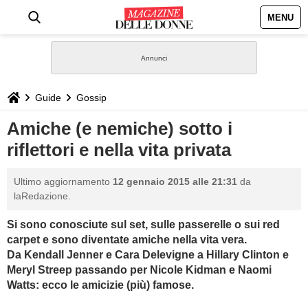
MENU
HOME
NEWS
Guide
Gossip
STILE
Amiche (e nemiche) sotto i
riflettori e nella vita privata
BIOGRAFIE
Ultimo aggiornamento
12 gennaio 2015 alle 21:31
da
DEFINIZIONI
laRedazione.
Si sono conosciute sul set, sulle passerelle o sui red
GASTRONOMIA
carpet e sono diventate amiche nella vita vera.
Da
Kendall Jenner e Cara Delevigne a Hillary
Clinton e
CAPELLI
Meryl Streep passando per Nicole Kidman e Naomi
Watts: ecco le amicizie (più) famose.
SESSO