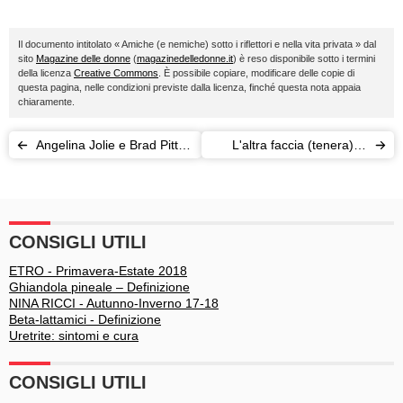
Il documento intitolato « Amiche (e nemiche) sotto i riflettori e nella vita privata » dal
sito
Magazine delle donne
(
magazinedelledonne.it
) è reso disponibile sotto i termini
della licenza
Creative Commons
. È possibile copiare, modificare delle copie di
questa pagina, nelle condizioni previste dalla licenza, finché questa nota appaia
chiaramente.
Angelina Jolie e Brad Pitt:
L'altra faccia (tenera) di
la loro storia d'amore
Mario Balotelli
CONSIGLI UTILI
ETRO - Primavera-Estate 2018
Ghiandola pineale – Definizione
NINA RICCI - Autunno-Inverno 17-18
Beta-lattamici - Definizione
Uretrite: sintomi e cura
CONSIGLI UTILI