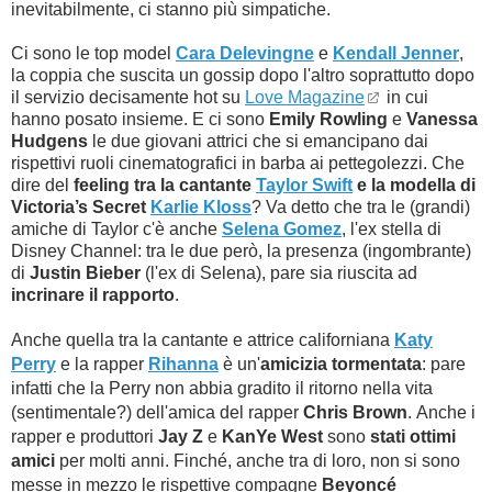
inevitabilmente, ci stanno più simpatiche.
Ci sono le top model
Cara Delevingne
e
Kendall Jenner
,
la coppia che suscita un gossip dopo l'altro soprattutto dopo
il servizio decisamente hot su
Love Magazine
in cui
hanno posato insieme. E ci sono
Emily Rowling
e
Vanessa
Hudgens
le due giovani attrici che si emancipano dai
rispettivi ruoli cinematografici in barba ai pettegolezzi. Che
dire del
feeling tra la cantante
Taylor Swift
e la modella di
Victoria’s Secret
Karlie Kloss
? Va detto che tra le (grandi)
amiche di Taylor c'è anche
Selena Gomez
, l'ex stella di
Disney Channel: tra le due però, la presenza (ingombrante)
di
Justin Bieber
(l'ex di Selena), pare sia riuscita ad
incrinare il rapporto
.
Anche quella tra la cantante e attrice californiana
Katy
Perry
e la rapper
Rihanna
è un'
amicizia tormentata
: pare
infatti che la Perry non abbia gradito il ritorno nella vita
(sentimentale?) dell'amica del rapper
Chris Brown
.
Anche i
rapper e produttori
Jay Z
e
KanYe West
sono
stati ottimi
amici
per molti anni. Finché, anche tra di loro, non si sono
messe in mezzo le rispettive compagne
Beyoncé