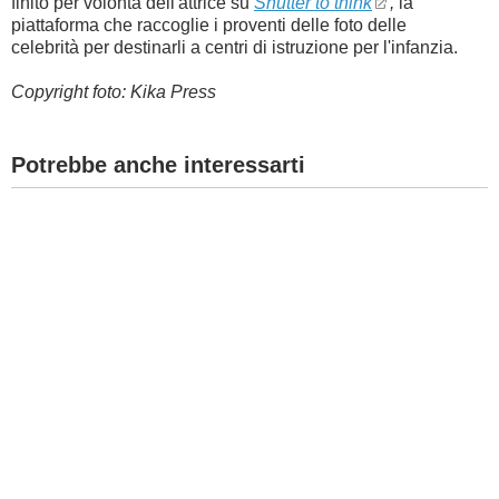
finito per
volontà dell'attrice
su
Shutter to think
,
la
piattaforma che raccoglie i proventi delle foto delle
celebrità
per destinarli a
centri di istruzione per l'infanzia
.
Copyright foto: Kika Press
Potrebbe anche interessarti