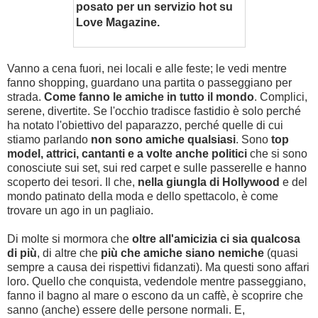
posato per un servizio hot su
Love Magazine.
Vanno a cena fuori, nei locali e alle feste; le vedi mentre
fanno shopping, guardano una partita o passeggiano per
strada.
Come fanno le amiche in tutto il mondo
. Complici,
serene, divertite. Se l'occhio tradisce fastidio è solo perché
ha notato l'obiettivo del paparazzo, perché quelle di cui
stiamo parlando
non sono amiche qualsiasi
. Sono
top
model, attrici, cantanti e a volte anche politici
che si sono
conosciute sui set, sui red carpet e sulle passerelle e hanno
scoperto dei tesori. Il che,
nella giungla di Hollywood
e del
mondo patinato della moda e dello spettacolo, è come
trovare un ago in un pagliaio.
Di molte si mormora che
oltre all'amicizia ci sia qualcosa
di più
, di altre che
più che amiche siano nemiche
(quasi
sempre a causa dei rispettivi fidanzati). Ma questi sono affari
loro. Quello che conquista, vedendole mentre passeggiano,
fanno il bagno al mare o escono da un caffè, è scoprire che
sanno (anche) essere delle persone normali. E,