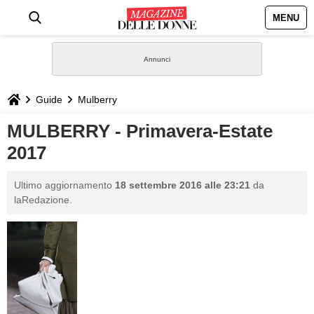
MENU
HOME
NEWS
Guide
Mulberry
STILE
MULBERRY - Primavera-Estate
2017
BIOGRAFIE
Ultimo aggiornamento
18 settembre 2016 alle 23:21
da
DEFINIZIONI
laRedazione.
GASTRONOMIA
CAPELLI
SESSO