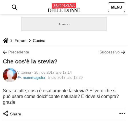
MENU
HOME
NEWS
Forum
Cucina
STILE
Precedente
Successivo
Che cos'è la stevia?
BIOGRAFIE
Vittorina
- 28 nov 2017 alle 17:14
mammagiulia
-
5 dic 2017 alle 13:29
DEFINIZIONI
Sera a tutte, cosa è esattamente la stevia? E' vero che si
GASTRONOMIA
può usare come dolcificante naturale? E dove si compra?
grazie
CAPELLI
Share
SESSO