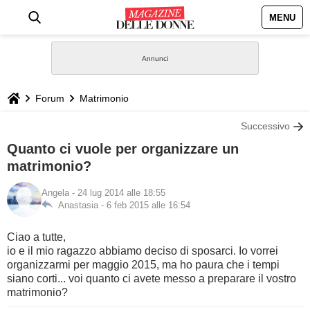
MENU
HOME
NEWS
Forum
Matrimonio
STILE
Successivo
Quanto ci vuole per organizzare un
BIOGRAFIE
matrimonio?
Angela
- 24 lug 2014 alle 18:55
DEFINIZIONI
Anastasia -
6 feb 2015 alle 16:54
GASTRONOMIA
Ciao a tutte,
io e il mio ragazzo abbiamo deciso di sposarci. Io vorrei
CAPELLI
organizzarmi per maggio 2015, ma ho paura che i tempi
siano corti... voi quanto ci avete messo a preparare il vostro
matrimonio?
SESSO