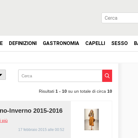
IE
DEFINIZIONI
GASTRONOMIA
CAPELLI
SESSO
B
Risultati
1 - 10
su un totale di circa
10
o-Inverno 2015-2016
 più
17 febbraio 2015 alle 00:52