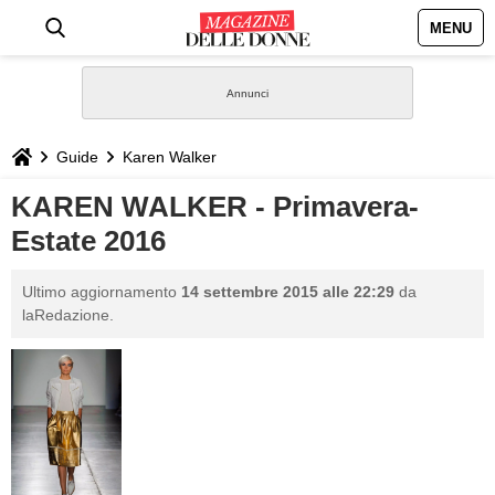
MENU
HOME
NEWS
Guide
Karen Walker
STILE
KAREN WALKER - Primavera-
Estate 2016
BIOGRAFIE
Ultimo aggiornamento
14 settembre 2015 alle 22:29
da
DEFINIZIONI
laRedazione.
GASTRONOMIA
CAPELLI
SESSO