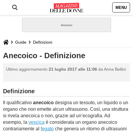
MENU
HOME
NEWS
Guide
Definizioni
STILE
Anecoico - Definizione
BIOGRAFIE
Ultimo aggiornamento
21 luglio 2017 alle 11:06
da
Anna Bellini
.
DEFINIZIONI
Definizione
GASTRONOMIA
Il qualificativo
anecoico
designa un tessuto, un liquido o un
organo che non emette alcun ultrasuono. Così, una struttura
CAPELLI
si rivela anecoica o non, grazie ad un’ecografia. Ad
esempio, la
vescica
è considerata un organo anecoico
SESSO
contrariamente al
fegato
che genera un ritorno di ultrasuoni