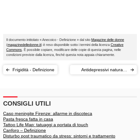
Il documento intitolato « Anecoico - Definizione » dal sito
Magazine delle donne
(
magazinedelledonne.it
) è reso disponibile sotto i termini della licenza
Creative
Commons
. È possibile copiare, modificare delle copie di questa pagina, nelle
condizioni previste dalla licenza, finché questa nota appaia chiaramente.
Frigidità - Definizione
Antidepressivi naturali -
Definizione
CONSIGLI UTILI
Caso meningite Firenze: allarme in discoteca
Pasta fresca fatta in casa
Tattoo Life Map: tatuaggi a portata di touch
Canforo – Definizione
Disturbo post traumatico da stress: sintomi e trattamento