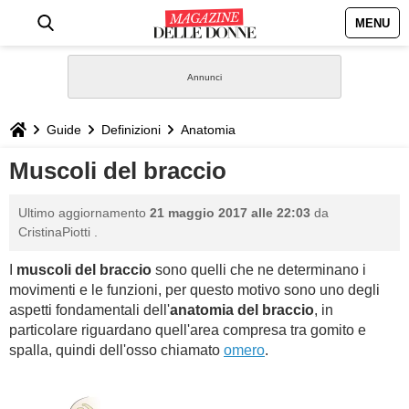
MENU
HOME
NEWS
Guide
Definizioni
Anatomia
STILE
Muscoli del braccio
BIOGRAFIE
Ultimo aggiornamento
21 maggio 2017 alle 22:03
da
CristinaPiotti
.
DEFINIZIONI
I
muscoli del braccio
sono quelli che ne determinano i
movimenti e le funzioni, per questo motivo sono uno degli
GASTRONOMIA
aspetti fondamentali dell'
anatomia del braccio
, in
particolare riguardano quell'area compresa tra gomito e
CAPELLI
spalla, quindi dell'osso chiamato
omero
.
SESSO