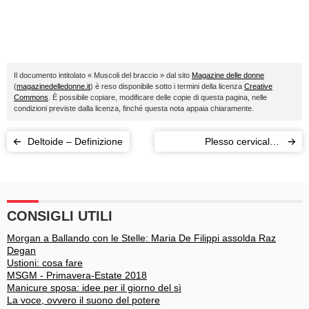
Il documento intitolato « Muscoli del braccio » dal sito
Magazine delle donne
(
magazinedelledonne.it
) è reso disponibile sotto i termini della licenza
Creative
Commons
. È possibile copiare, modificare delle copie di questa pagina, nelle
condizioni previste dalla licenza, finché questa nota appaia chiaramente.
Deltoide – Definizione
Plesso cervicale -
Definizione
CONSIGLI UTILI
Morgan a Ballando con le Stelle: Maria De Filippi assolda Raz
Degan
Ustioni: cosa fare
MSGM - Primavera-Estate 2018
Manicure sposa: idee per il giorno del sì
La voce, ovvero il suono del potere