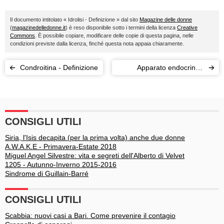
Il documento intitolato « Idrolisi - Definizione » dal sito
Magazine delle donne
(
magazinedelledonne.it
) è reso disponibile sotto i termini della licenza
Creative
Commons
. È possibile copiare, modificare delle copie di questa pagina, nelle
condizioni previste dalla licenza, finché questa nota appaia chiaramente.
Condroitina - Definizione
Apparato endocrino -
Definizione
CONSIGLI UTILI
Siria, l'Isis decapita (per la prima volta) anche due donne
A.W.A.K.E - Primavera-Estate 2018
Miguel Angel Silvestre: vita e segreti dell'Alberto di Velvet
1205 - Autunno-Inverno 2015-2016
Sindrome di Guillain-Barré
CONSIGLI UTILI
Scabbia: nuovi casi a Bari. Come prevenire il contagio