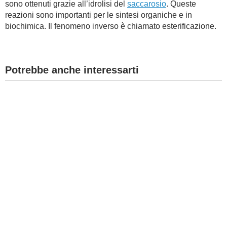
sono ottenuti grazie all’idrolisi del
saccarosio
. Queste
reazioni sono importanti per le sintesi organiche e in
BAMBINO
biochimica. Il fenomeno inverso è chiamato esterificazione.
DIETA
Potrebbe anche interessarti
GUIDE
FORUM