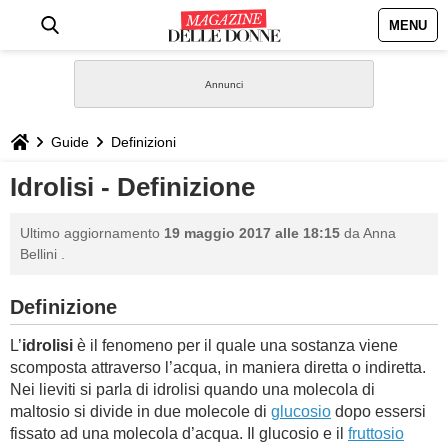
MENU
HOME
NEWS
Guide
Definizioni
STILE
Idrolisi - Definizione
BIOGRAFIE
Ultimo aggiornamento
19 maggio 2017 alle 18:15
da
Anna
Bellini
.
DEFINIZIONI
Definizione
GASTRONOMIA
L’
idrolisi
è il fenomeno per il quale una sostanza viene
scomposta attraverso l’acqua, in maniera diretta o indiretta.
CAPELLI
Nei lieviti si parla di idrolisi quando una molecola di
maltosio si divide in due molecole di
glucosio
dopo essersi
SESSO
fissato ad una molecola d’acqua. Il glucosio e il
fruttosio