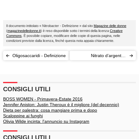
Il documento intitolato « Nitrobacter - Definizione » dal sito
Magazine delle donne
(
magazinedelledonne.it
) è reso disponibile sotto i termini della licenza
Creative
Commons
. È possibile copiare, modificare delle copie di questa pagina, nelle
condizioni previste dalla licenza, finché questa nota appaia chiaramente.
Oligosaccaridi - Definizione
Nitrato d’argento -
Definizione
CONSIGLI UTILI
BOSS WOMEN - Primavera-Estate 2016
Jennifer Aniston: Justin Theroux è il migliore (del decennio)
Dieta per palestra: cosa mangiare prima e dopo
Scaloppine ai funghi
Olivia Wilde incinta: l'annuncio su Instagram
CONSIGLI UTILI