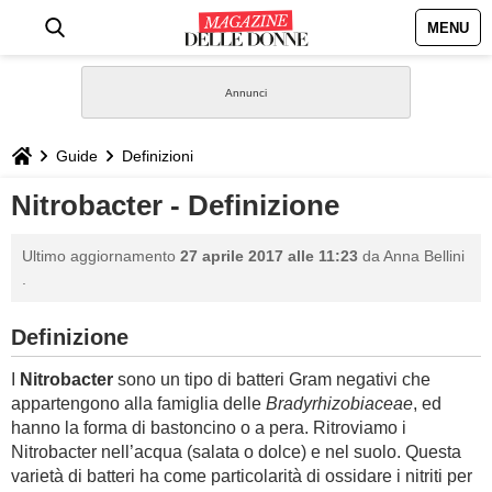
MENU
HOME
NEWS
Guide
Definizioni
STILE
Nitrobacter - Definizione
BIOGRAFIE
Ultimo aggiornamento
27 aprile 2017 alle 11:23
da
Anna Bellini
.
DEFINIZIONI
Definizione
GASTRONOMIA
I
Nitrobacter
sono un tipo di batteri Gram negativi che
appartengono alla famiglia delle
Bradyrhizobiaceae
, ed
CAPELLI
hanno la forma di bastoncino o a pera. Ritroviamo i
Nitrobacter nell’acqua (salata o dolce) e nel suolo. Questa
SESSO
varietà di batteri ha come particolarità di ossidare i nitriti per