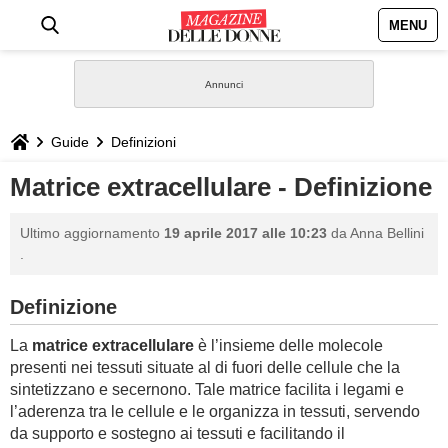
MENU
HOME
NEWS
Guide
Definizioni
STILE
Matrice extracellulare - Definizione
BIOGRAFIE
Ultimo aggiornamento
19 aprile 2017 alle 10:23
da
Anna Bellini
.
DEFINIZIONI
Definizione
GASTRONOMIA
La
matrice extracellulare
è l’insieme delle molecole
presenti nei tessuti situate al di fuori delle cellule che la
CAPELLI
sintetizzano e secernono. Tale matrice facilita i legami e
l’aderenza tra le cellule e le organizza in tessuti, servendo
SESSO
da supporto e sostegno ai tessuti e facilitando il