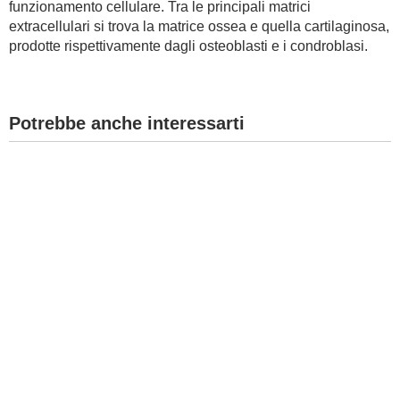
funzionamento cellulare. Tra le principali matrici
extracellulari si trova la matrice ossea e quella cartilaginosa,
BAMBINO
prodotte rispettivamente dagli osteoblasti e i condroblasi.
DIETA
Potrebbe anche interessarti
GUIDE
FORUM