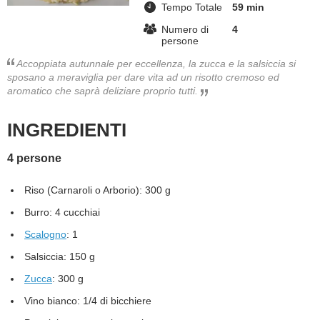
Tempo Totale
59 min
BAMBINO
Numero di
4
persone
DIETA
Accoppiata autunnale per eccellenza, la zucca e la salsiccia si
sposano a meraviglia per dare vita ad un risotto cremoso ed
aromatico che saprà deliziare proprio tutti.
GUIDE
INGREDIENTI
FORUM
4 persone
Riso (Carnaroli o Arborio): 300 g
Burro: 4 cucchiai
Scalogno
: 1
Salsiccia: 150 g
Zucca
: 300 g
Vino bianco: 1/4 di bicchiere