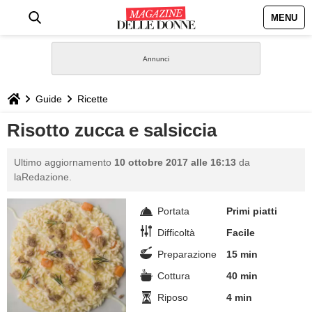
MENU
HOME
NEWS
Guide
Ricette
STILE
Risotto zucca e salsiccia
BIOGRAFIE
Ultimo aggiornamento
10 ottobre 2017 alle 16:13
da
laRedazione.
DEFINIZIONI
Portata
Primi piatti
GASTRONOMIA
Difficoltà
Facile
Preparazione
15 min
CAPELLI
Cottura
40 min
Riposo
4 min
SESSO