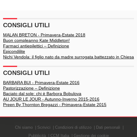
CONSIGLI UTILI
MALAN BRETON - Primavera-Estate 2018
Buon compleanno Kate Middleton!
Farmaci antiepilettici – Definizione
Epicondilite
Nichi Vendola: il figlio nato da madre surrogata battezzato in Chiesa
CONSIGLI UTILI
BARBARA BUI - Primavera-Estate 2016
Pastorizzazione – Definizione
Baciato dal sole: chi è Barbora Bobulova
AU JOUR LE JOUR - Autunno-Inverno 2015-2016
Preen By Thornton Bregazzi - Primavera-Estate 2015
Chi siamo
Scrivici
Condizioni di utilizzo
Dati personali
Pubblicità
CCM Italia
Gestione dei cookie