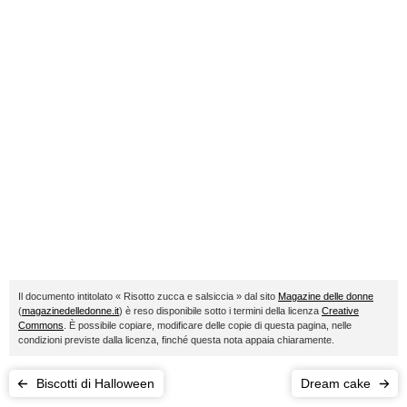
Il documento intitolato « Risotto zucca e salsiccia » dal sito
Magazine delle donne
(
magazinedelledonne.it
) è reso disponibile sotto i termini della licenza
Creative
Commons
. È possibile copiare, modificare delle copie di questa pagina, nelle
condizioni previste dalla licenza, finché questa nota appaia chiaramente.
Biscotti di Halloween
Dream cake