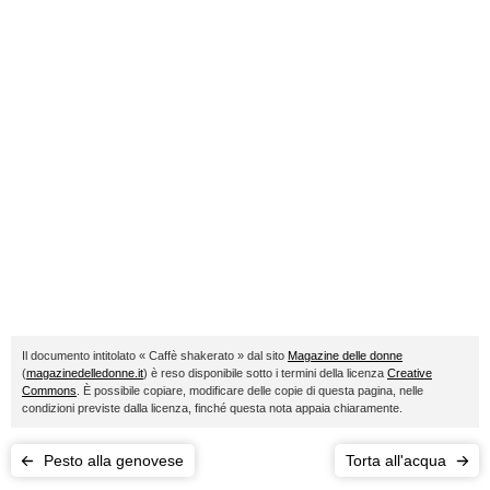
Il documento intitolato « Caffè shakerato » dal sito
Magazine delle donne
(
magazinedelledonne.it
) è reso disponibile sotto i termini della licenza
Creative
Commons
. È possibile copiare, modificare delle copie di questa pagina, nelle
condizioni previste dalla licenza, finché questa nota appaia chiaramente.
Pesto alla genovese
Torta all'acqua