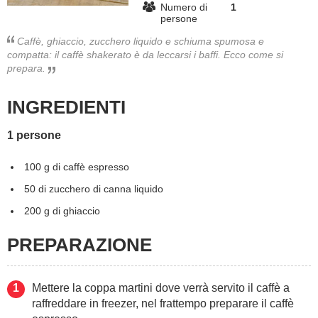
Numero di
1
persone
BAMBINO
Caffè, ghiaccio, zucchero liquido e schiuma spumosa e
compatta: il caffè shakerato è da leccarsi i baffi. Ecco come si
DIETA
prepara.
GUIDE
INGREDIENTI
FORUM
1 persone
100 g di caffè espresso
50 di zucchero di canna liquido
200 g di ghiaccio
PREPARAZIONE
Mettere la coppa martini dove verrà servito il caffè a
raffreddare in freezer, nel frattempo preparare il caffè