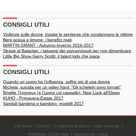
CONSIGLI UTILI
Violenze sulle donne, troppe le sentenze che condannano le vittime
Bere acqua e limone: i benefici reali
MARTIN GRANT - Autunno-Inverno 2016-2017
Strage al Bataclan: i tatuaggi dei sopravvissuti per non dimenticare
Little Big Show Gerry Scotti: il talent kids che piace
CONSIGLI UTILI
Quando un uomo ha l'influenza, soffre più di una donna
Michela, suicida per un video hard: "Gli scheletri sono tornati"
Brigitte Trogneux (e l’uomo col cappello): New Look all’Eliseo
KUHO - Primavera-Estate 2017
Sandali bambina e bambino: modelli 2017
Chi siamo
Scrivici
Condizioni di utilizzo
Dati personali
Pubblicità
CCM Italia
Gestione dei cookie