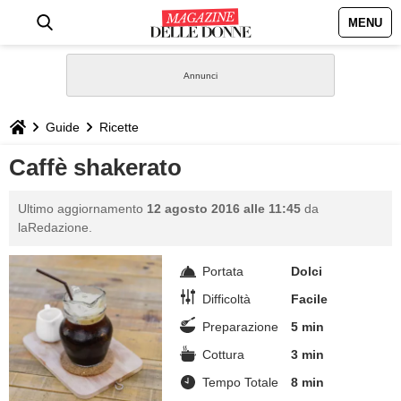
MENU
HOME
NEWS
Guide
Ricette
STILE
Caffè shakerato
BIOGRAFIE
Ultimo aggiornamento
12 agosto 2016 alle 11:45
da
laRedazione.
DEFINIZIONI
Portata
Dolci
GASTRONOMIA
Difficoltà
Facile
Preparazione
5 min
CAPELLI
Cottura
3 min
Tempo Totale
8 min
SESSO