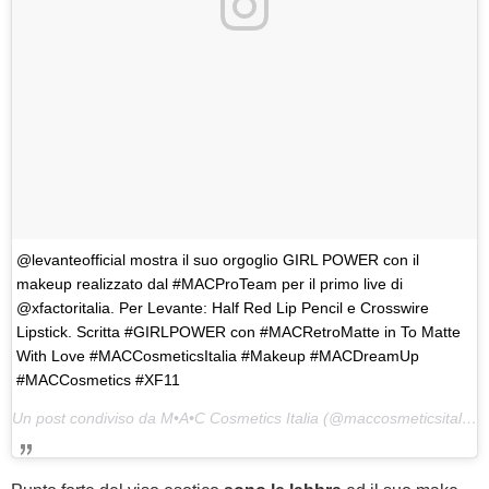
@levanteofficial mostra il suo orgoglio GIRL POWER con il
makeup realizzato dal #MACProTeam per il primo live di
@xfactoritalia. Per Levante: Half Red Lip Pencil e Crosswire
Lipstick. Scritta #GIRLPOWER con #MACRetroMatte in To Matte
With Love #MACCosmeticsItalia #Makeup #MACDreamUp
#MACCosmetics #XF11
Un post condiviso da M•A•C Cosmetics Italia (@maccosmeticsitalia) in data: