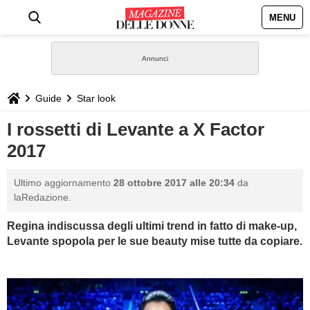
MENU
HOME
NEWS
Guide
Star look
STILE
I rossetti di Levante a X Factor
2017
BIOGRAFIE
Ultimo aggiornamento
28 ottobre 2017 alle 20:34
da
DEFINIZIONI
laRedazione.
Regina indiscussa degli ultimi trend in fatto di make-up,
GASTRONOMIA
Levante spopola per le sue beauty mise tutte da copiare.
CAPELLI
SESSO