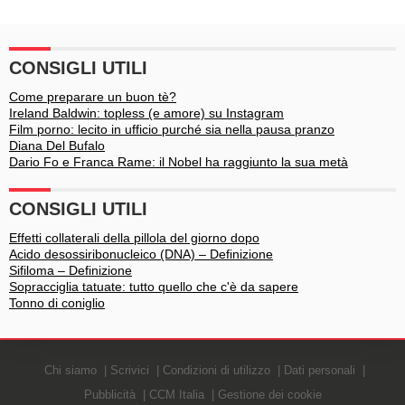
delle star
CONSIGLI UTILI
Come preparare un buon tè?
Ireland Baldwin: topless (e amore) su Instagram
Film porno: lecito in ufficio purché sia nella pausa pranzo
Diana Del Bufalo
Dario Fo e Franca Rame: il Nobel ha raggiunto la sua metà
CONSIGLI UTILI
Effetti collaterali della pillola del giorno dopo
Acido desossiribonucleico (DNA) – Definizione
Sifiloma – Definizione
Sopracciglia tatuate: tutto quello che c'è da sapere
Tonno di coniglio
Chi siamo
Scrivici
Condizioni di utilizzo
Dati personali
Pubblicità
CCM Italia
Gestione dei cookie