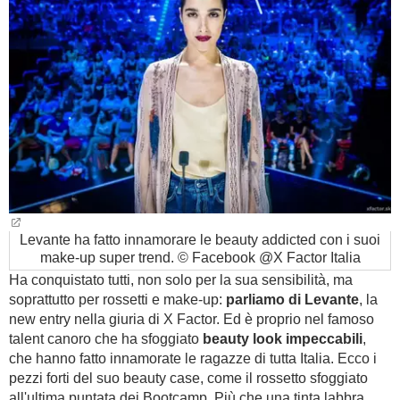
BAMBINO
DIETA
GUIDE
FORUM
Levante ha fatto innamorare le beauty addicted con i suoi
make-up super trend. © Facebook @X Factor Italia
Ha conquistato tutti, non solo per la sua sensibilità, ma
soprattutto per rossetti e make-up:
parliamo di Levante
, la
new entry nella giuria di X Factor. Ed è proprio nel famoso
talent canoro che ha sfoggiato
beauty look impeccabili
,
che hanno fatto innamorate le ragazze di tutta Italia. Ecco i
pezzi forti del suo beauty case, come il rossetto sfoggiato
all'ultima puntata dei Bootcamp. Più che una tinta labbra,