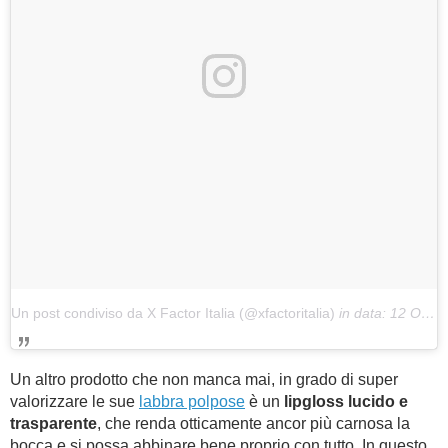
Un post condiviso da X Factor Italia (@xfactoritalia)
in data:
12 Ott 2017 alle ore 13:15 PDT
Un altro prodotto che non manca mai, in grado di super
valorizzare le sue
labbra polpose
è un
lipgloss lucido e
trasparente
, che renda otticamente ancor più carnosa la
bocca e si possa abbinare bene proprio con tutto. In questo