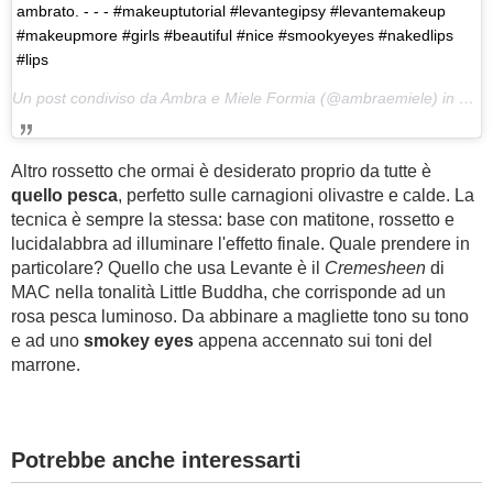
ambrato. - - - #makeuptutorial #levantegipsy #levantemakeup
#makeupmore #girls #beautiful #nice #smookyeyes #nakedlips
#lips
Un post condiviso da Ambra e Miele Formia (@ambraemiele) in data:
Altro rossetto che ormai è desiderato proprio da tutte è
quello pesca
, perfetto sulle carnagioni olivastre e calde. La
tecnica è sempre la stessa: base con matitone, rossetto e
lucidalabbra ad illuminare l'effetto finale. Quale prendere in
particolare? Quello che usa Levante è il
Cremesheen
di
MAC nella tonalità Little Buddha, che corrisponde ad un
rosa pesca luminoso. Da abbinare a magliette tono su tono
e ad uno
smokey eyes
appena accennato sui toni del
marrone.
Potrebbe anche interessarti