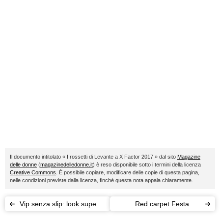
Il documento intitolato « I rossetti di Levante a X Factor 2017 » dal sito
Magazine
delle donne
(
magazinedelledonne.it
) è reso disponibile sotto i termini della licenza
Creative Commons
. È possibile copiare, modificare delle copie di questa pagina,
nelle condizioni previste dalla licenza, finché questa nota appaia chiaramente.
Vip senza slip: look super
Red carpet Festa del
sexy da red carpet
Cinema di Roma: i look