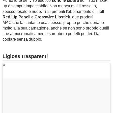
Punto forte del viso esotico
sono le labbra
ed il suo make-
up è sempre impeccabile. Non manca mai il rossetto,
spesso rosato e nude. Tra i preferiti l'abbinamento di H
alf
Red Lip Pencil e Crosswire Lipstick
, due prodotti
MAC che la cantante usa spesso, proprio perché donano
molto alla sua carnagione, anche se non sono proprio quelli
che armocromaticamente sarebbero perfetti per lei. Da
copiare senza dubbio.
Ligloss trasparenti