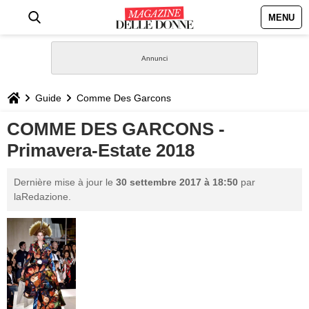
MENU
HOME
NEWS
Guide
Comme Des Garcons
STILE
COMME DES GARCONS -
Primavera-Estate 2018
BIOGRAFIE
Dernière mise à jour le
30 settembre 2017 à 18:50
par
DEFINIZIONI
laRedazione.
GASTRONOMIA
CAPELLI
SESSO