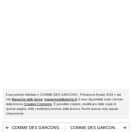
Il documento intitolato « COMME DES GARCONS - Primavera-Estate 2018 » dal
sito
Magazine delle donne
(
magazinedelledonne.it
) è reso disponibile sotto i termini
della licenza
Creative Commons
. È possibile copiare, modificare delle copie di
questa pagina, nelle condizioni previste dalla licenza, finché questa nota appaia
chiaramente.
COMME DES GARCONS -
COMME DES GARCONS -