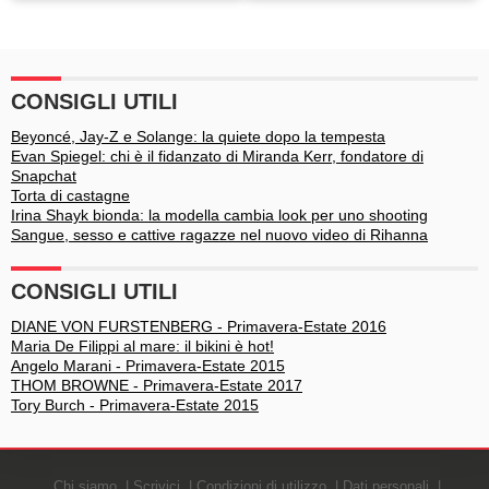
Autunno-Inverno 17-18
Primavera-Estate 2018
CONSIGLI UTILI
Beyoncé, Jay-Z e Solange: la quiete dopo la tempesta
Evan Spiegel: chi è il fidanzato di Miranda Kerr, fondatore di
Snapchat
Torta di castagne
Irina Shayk bionda: la modella cambia look per uno shooting
Sangue, sesso e cattive ragazze nel nuovo video di Rihanna
CONSIGLI UTILI
DIANE VON FURSTENBERG - Primavera-Estate 2016
Maria De Filippi al mare: il bikini è hot!
Angelo Marani - Primavera-Estate 2015
THOM BROWNE - Primavera-Estate 2017
Tory Burch - Primavera-Estate 2015
Chi siamo
Scrivici
Condizioni di utilizzo
Dati personali