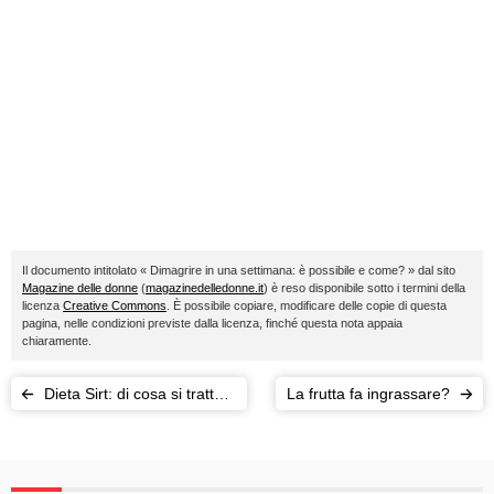
Il documento intitolato « Dimagrire in una settimana: è possibile e come? » dal sito
Magazine delle donne
(
magazinedelledonne.it
) è reso disponibile sotto i termini della
licenza
Creative Commons
. È possibile copiare, modificare delle copie di questa
pagina, nelle condizioni previste dalla licenza, finché questa nota appaia
chiaramente.
Dieta Sirt: di cosa si tratta e
La frutta fa ingrassare?
cosa dicono gli esperti