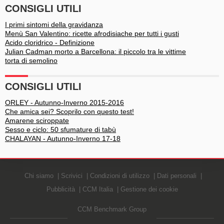
CONSIGLI UTILI
I primi sintomi della gravidanza
Menù San Valentino: ricette afrodisiache per tutti i gusti
Acido cloridrico - Definizione
Julian Cadman morto a Barcellona: il piccolo tra le vittime
torta di semolino
CONSIGLI UTILI
ORLEY - Autunno-Inverno 2015-2016
Che amica sei? Scoprilo con questo test!
Amarene sciroppate
Sesso e ciclo: 50 sfumature di tabù
CHALAYAN - Autunno-Inverno 17-18
Chi siamo
Scrivici
Condizioni di utilizzo
Dati personali
Pubblicità
CCM Italia
Gestione dei cookie
CCM Benchmark Group