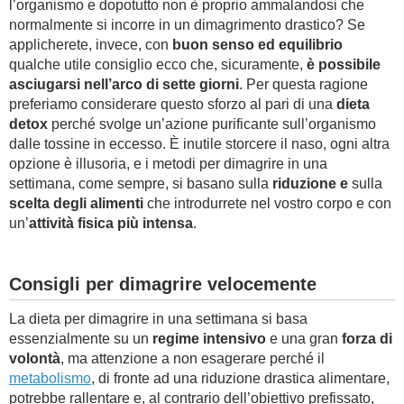
l’organismo e dopotutto non è proprio ammalandosi che
normalmente si incorre in un dimagrimento drastico? Se
applicherete, invece, con
buon senso ed equilibrio
qualche utile consiglio ecco che, sicuramente,
è possibile
asciugarsi nell’arco di sette giorni
. Per questa ragione
preferiamo considerare questo sforzo al pari di una
dieta
detox
perché svolge un’azione purificante sull’organismo
dalle tossine in eccesso. È inutile storcere il naso, ogni altra
opzione è illusoria, e i metodi per dimagrire in una
settimana, come sempre, si basano sulla
riduzione e
sulla
scelta degli alimenti
che introdurrete nel vostro corpo e con
un’
attività fisica più intensa
.
Consigli per dimagrire velocemente
La dieta per dimagrire in una settimana si basa
essenzialmente su un
regime intensivo
e una gran
forza di
volontà
, ma attenzione a non esagerare perché il
metabolismo
, di fronte ad una riduzione drastica alimentare,
potrebbe rallentare e, al contrario dell’obiettivo prefissato,