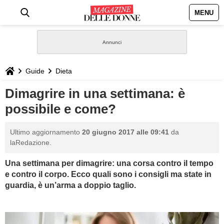
MENU
HOME
NEWS
Guide
Dieta
STILE
Dimagrire in una settimana: è
possibile e come?
BIOGRAFIE
Ultimo aggiornamento
20 giugno 2017 alle 09:41
da
DEFINIZIONI
laRedazione.
Una settimana per dimagrire: una corsa contro il tempo
GASTRONOMIA
e contro il corpo. Ecco quali sono i consigli ma state in
guardia, è un’arma a doppio taglio.
CAPELLI
SESSO