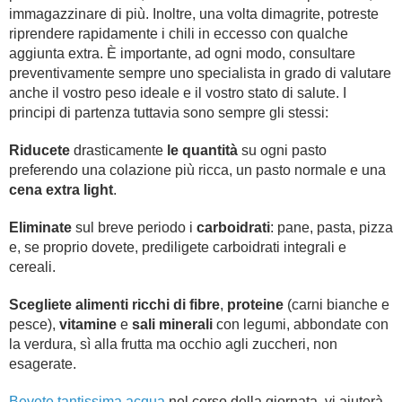
immagazzinare di più. Inoltre, una volta dimagrite, potreste
riprendere rapidamente i chili in eccesso con qualche
aggiunta extra. È importante, ad ogni modo, consultare
preventivamente sempre uno specialista in grado di valutare
anche il vostro peso ideale e il vostro stato di salute. I
principi di partenza tuttavia sono sempre gli stessi:
Riducete
drasticamente
le quantità
su ogni pasto
preferendo una colazione più ricca, un pasto normale e una
cena extra light
.
Eliminate
sul breve periodo i
carboidrati
: pane, pasta, pizza
e, se proprio dovete, prediligete carboidrati integrali e
cereali.
Scegliete alimenti ricchi di fibre
,
proteine
(carni bianche e
pesce),
vitamine
e
sali minerali
con legumi, abbondate con
la verdura, sì alla frutta ma occhio agli zuccheri, non
esagerate.
Bevete tantissima acqua
nel corso della giornata, vi aiuterà