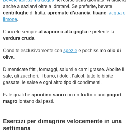
anche a saziarvi oltre a idratarvi. Se preferite, bevete
centrifughe
di frutta,
spremute d’arancia
,
tisane
,
acqua e
limone
.
Cuocete sempre
al vapore
o alla griglia
e preferite la
verdura cruda
.
Condite esclusivamente con
spezie
e pochissimo
olio di
oliva
.
Dimenticate fritti, formaggi, salumi e carni grasse. Abolite il
sale, gli zuccheri, il burro, i dolci, l’alcol, tutte le bibite
gassate, le salse e ogni altro tipo di condimenti.
Fate qualche
spuntino sano
con un
frutto
o uno
yogurt
magro
lontano dai pasti.
Esercizi per dimagrire velocemente in una
settimana