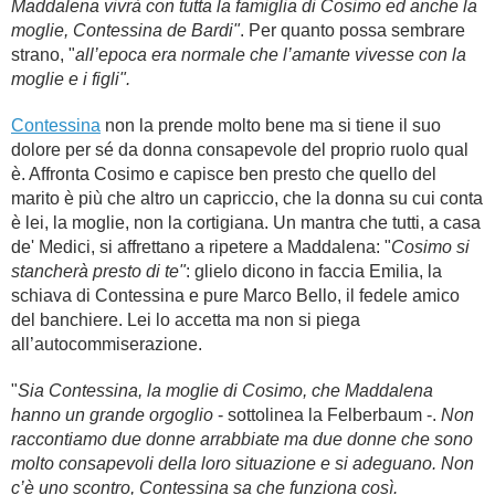
Maddalena vivrà con tutta la famiglia di Cosimo ed anche la
moglie, Contessina de Bardi"
. Per quanto possa sembrare
strano, "
all’epoca era normale che l’amante vivesse con la
moglie e i figli".
Contessina
non la prende molto bene ma si tiene il suo
dolore per sé da donna consapevole del proprio ruolo qual
è. Affronta Cosimo e capisce ben presto che quello del
marito è più che altro un capriccio, che la donna su cui conta
è lei, la moglie, non la cortigiana. Un mantra che tutti, a casa
de' Medici, si affrettano a ripetere a Maddalena: "
Cosimo si
stancherà presto di te"
: glielo dicono in faccia Emilia, la
schiava di Contessina e pure Marco Bello, il fedele amico
del banchiere. Lei lo accetta ma non si piega
all’autocommiserazione.
"
Sia Contessina, la moglie di Cosimo, che Maddalena
hanno un grande orgoglio
- sottolinea la Felberbaum -.
Non
raccontiamo due donne arrabbiate ma due donne che sono
molto consapevoli della loro situazione e si adeguano. Non
c’è uno scontro, Contessina sa che funziona così.