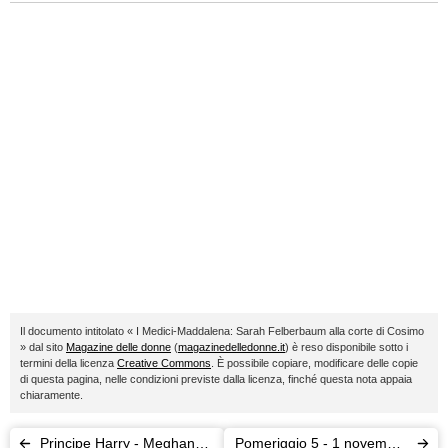
Il documento intitolato « I Medici-Maddalena: Sarah Felberbaum alla corte di Cosimo
» dal sito
Magazine delle donne
(
magazinedelledonne.it
) è reso disponibile sotto i
termini della licenza
Creative Commons
. È possibile copiare, modificare delle copie
di questa pagina, nelle condizioni previste dalla licenza, finché questa nota appaia
chiaramente.
Principe Harry - Meghan
Pomeriggio 5 - 1 novembre