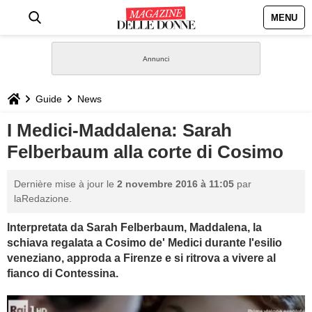
MENU
HOME
NEWS
Guide
News
STILE
I Medici-Maddalena: Sarah
Felberbaum alla corte di Cosimo
BIOGRAFIE
Dernière mise à jour le
2 novembre 2016 à 11:05
par
DEFINIZIONI
laRedazione.
Interpretata da Sarah Felberbaum, Maddalena, la
GASTRONOMIA
schiava regalata a Cosimo de' Medici durante l'esilio
veneziano, approda a Firenze e si ritrova a vivere al
CAPELLI
fianco di Contessina.
SESSO