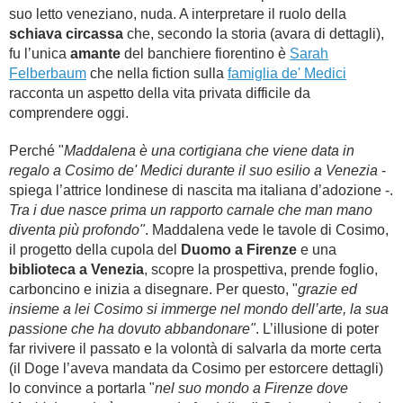
suo letto veneziano, nuda. A interpretare il ruolo della
schiava circassa
che, secondo la storia (avara di dettagli),
fu l’unica
amante
del banchiere fiorentino è
Sarah
Felberbaum
che nella fiction sulla
famiglia de' Medici
racconta un aspetto della vita privata difficile da
comprendere oggi.
Perché "
Maddalena è una cortigiana che viene data in
regalo a Cosimo de' Medici durante il suo esilio a Venezia
-
spiega l’attrice londinese di nascita ma italiana d’adozione -.
Tra i due nasce prima un rapporto carnale che man mano
diventa più profondo"
. Maddalena vede le tavole di Cosimo,
il progetto della cupola del
Duomo a Firenze
e una
b
iblioteca a Venezia
, scopre la prospettiva, prende foglio,
carboncino e inizia a disegnare. Per questo, "
grazie ed
insieme a lei Cosimo si immerge nel mondo dell’arte, la sua
passione che ha dovuto abbandonare"
. L’illusione di poter
far rivivere il passato e la volontà di salvarla da morte certa
(il Doge l’aveva mandata da Cosimo per estorcere dettagli)
lo convince a portarla "
nel suo mondo a Firenze dove