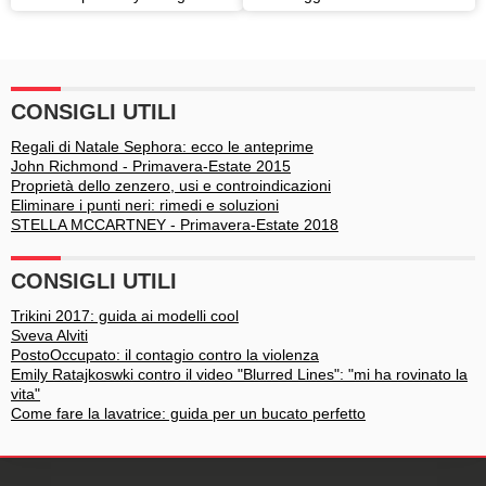
Markle: nuova coppia
2016: Giulia De Lellis,
regale?
ancora scontro
CONSIGLI UTILI
Regali di Natale Sephora: ecco le anteprime
John Richmond - Primavera-Estate 2015
Proprietà dello zenzero, usi e controindicazioni
Eliminare i punti neri: rimedi e soluzioni
STELLA MCCARTNEY - Primavera-Estate 2018
CONSIGLI UTILI
Trikini 2017: guida ai modelli cool
Sveva Alviti
PostoOccupato: il contagio contro la violenza
Emily Ratajkoswki contro il video "Blurred Lines": "mi ha rovinato la
vita"
Come fare la lavatrice: guida per un bucato perfetto