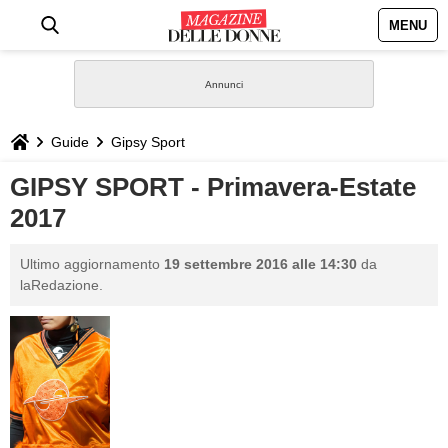
MENU
HOME
NEWS
Guide
Gipsy Sport
STILE
GIPSY SPORT - Primavera-Estate
2017
BIOGRAFIE
Ultimo aggiornamento
19 settembre 2016 alle 14:30
da
DEFINIZIONI
laRedazione.
GASTRONOMIA
CAPELLI
SESSO