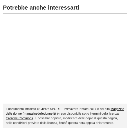
Potrebbe anche interessarti
Il documento intitolato « GIPSY SPORT - Primavera-Estate 2017 » dal sito
Magazine
delle donne
(
magazinedelledonne.it
) è reso disponibile sotto i termini della licenza
Creative Commons
. È possibile copiare, modificare delle copie di questa pagina,
nelle condizioni previste dalla licenza, finché questa nota appaia chiaramente.