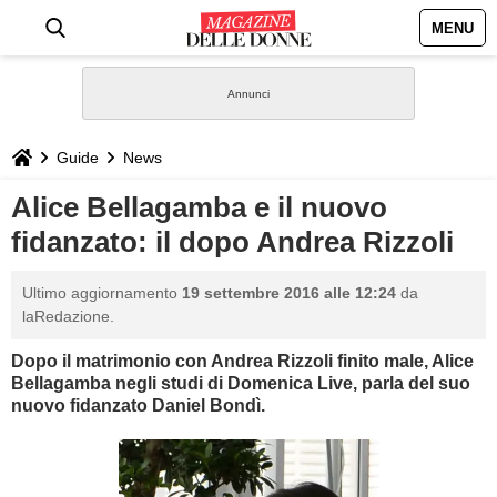
MENU
HOME
NEWS
Guide
News
STILE
Alice Bellagamba e il nuovo
fidanzato: il dopo Andrea Rizzoli
BIOGRAFIE
Ultimo aggiornamento
19 settembre 2016 alle 12:24
da
DEFINIZIONI
laRedazione.
Dopo il matrimonio con Andrea Rizzoli finito male, Alice
GASTRONOMIA
Bellagamba negli studi di Domenica Live, parla del suo
nuovo fidanzato Daniel Bondì.
CAPELLI
SESSO