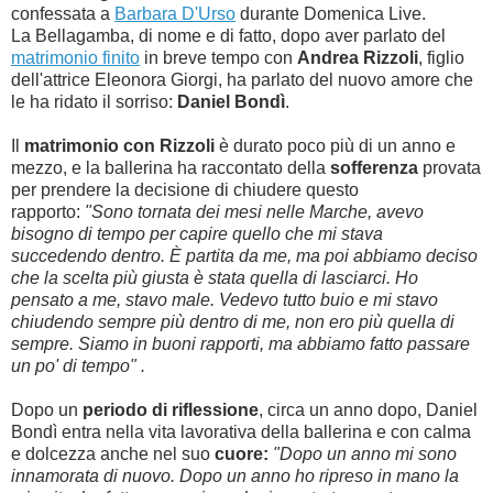
confessata a
Barbara D'Urso
durante Domenica Live.
La Bellagamba, di nome e di fatto, dopo aver parlato del
matrimonio finito
in breve tempo con
Andrea Rizzoli
,
figlio
dell'attrice Eleonora Giorgi, ha parlato del nuovo amore che
le ha ridato il sorriso:
Daniel Bondì
.
Il
matrimonio con Rizzoli
è durato poco più di un anno e
mezzo, e la ballerina ha raccontato della
sofferenza
provata
per prendere la decisione di chiudere questo
rapporto:
"Sono tornata dei mesi nelle Marche, avevo
bisogno di tempo per capire quello che mi stava
succedendo dentro. È partita da me, ma poi abbiamo deciso
che la scelta più giusta è stata quella di lasciarci. Ho
pensato a me, stavo male. Vedevo tutto buio e mi stavo
chiudendo sempre più dentro di me, non ero più quella di
sempre. Siamo in buoni rapporti, ma abbiamo fatto passare
un po' di tempo" .
Dopo un
periodo di riflessione
, circa un anno dopo, Daniel
Bondì entra nella vita lavorativa della ballerina e con calma
e dolcezza anche nel suo
cuore:
"
Dopo un anno mi sono
innamorata di nuovo. Dopo un anno ho ripreso in mano la