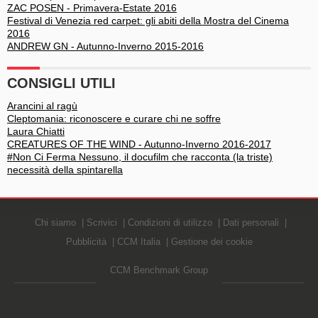
ZAC POSEN - Primavera-Estate 2016
Festival di Venezia red carpet: gli abiti della Mostra del Cinema
2016
ANDREW GN - Autunno-Inverno 2015-2016
CONSIGLI UTILI
Arancini al ragù
Cleptomania: riconoscere e curare chi ne soffre
Laura Chiatti
CREATURES OF THE WIND - Autunno-Inverno 2016-2017
#Non Ci Ferma Nessuno, il docufilm che racconta (la triste)
necessità della spintarella
Chi siamo
Scrivici
Condizioni di utilizzo
Dati personali
Pubblicità
CCM Italia
Gestione dei cookie
CCM Benchmark Group