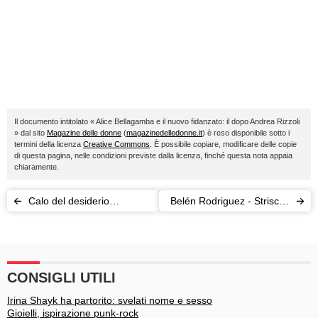
Il documento intitolato « Alice Bellagamba e il nuovo fidanzato: il dopo Andrea Rizzoli
» dal sito
Magazine delle donne
(
magazinedelledonne.it
) è reso disponibile sotto i
termini della licenza
Creative Commons
. È possibile copiare, modificare delle copie
di questa pagina, nelle condizioni previste dalla licenza, finché questa nota appaia
chiaramente.
Calo del desiderio
Belén Rodriguez - Striscia:
maschile? Luce sia!
in onda con Michelle
Hunziker da lunedì 26
CONSIGLI UTILI
Irina Shayk ha partorito: svelati nome e sesso
Gioielli, ispirazione punk-rock