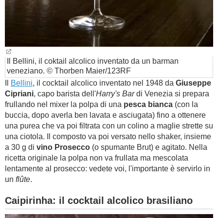
Il Bellini, il coktail alcolico inventato da un barman
veneziano. © Thorben Maier/123RF
Il
Bellini
, il cocktail alcolico inventato nel 1948 da
Giuseppe
Cipriani
, capo barista dell'
Harry's Bar
di Venezia si prepara
frullando nel mixer la polpa di una
pesca bianca
(con la
buccia, dopo averla ben lavata e asciugata) fino a ottenere
una purea che va poi filtrata con un colino a maglie strette su
una ciotola. Il composto va poi versato nello shaker, insieme
a 30 g di
vino Prosecco
(o spumante Brut) e agitato. Nella
ricetta originale la polpa non va frullata ma mescolata
lentamente al prosecco: vedete voi, l'importante è servirlo in
un
flûte
.
Caipirinha: il cocktail alcolico brasiliano