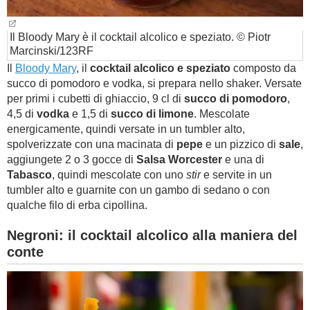
Il Bloody Mary è il cocktail alcolico e speziato. © Piotr
Marcinski/123RF
Il
Bloody Mary
, il
cocktail alcolico e speziato
composto da
succo di pomodoro e vodka, si prepara nello shaker. Versate
per primi i cubetti di ghiaccio, 9 cl di
succo di pomodoro
,
4,5 di
vodka
e 1,5 di
succo di limone
. Mescolate
energicamente, quindi versate in un tumbler alto,
spolverizzate con una macinata di
pepe
e un pizzico di
sale
,
aggiungete 2 o 3 gocce di
Salsa Worcester
e una di
Tabasco
, quindi mescolate con uno
stir
e servite in un
tumbler alto e guarnite con un gambo di sedano o con
qualche filo di erba cipollina.
Negroni: il cocktail alcolico alla maniera del
conte