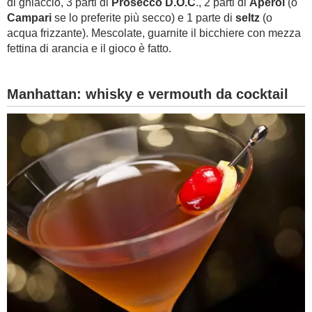
di ghiaccio, 3 parti di
Prosecco D.O.C
., 2 parti di
Aperol
(o
Campari
se lo preferite più secco) e 1 parte di
seltz
(o
acqua frizzante). Mescolate, guarnite il bicchiere con mezza
fettina di arancia e il gioco è fatto.
Manhattan: whisky e vermouth da cocktail