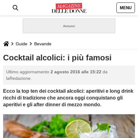
MENU
HOME
NEWS
Guide
Bevande
STILE
Cocktail alcolici: i più famosi
BIOGRAFIE
Ultimo aggiornamento
2 agosto 2016 alle 15:22
da
laRedazione.
DEFINIZIONI
Ecco la top ten dei cocktail alcolici: aperitivi e long drink
ricchi di tradizione che ancora oggi conquistano gli
GASTRONOMIA
aperitivi e gli after dinner di mezzo mondo.
CAPELLI
SESSO