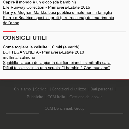
Capire il mondo è un gioco (da bambini)
Elle Runway Collection - Primavera-Estate 2015
Harry e Meghan Markle: baci pubblici e malumori in famiglia
Pierre e Beatrice sposi: segreti (e retroscena) del matrimonio
dell’anno
CONSIGLI UTILI
Come togliere la cellulite: 10 miti (e verità)
BOTTEGA VENETA - Primavera-Estate 2018
muffin al salmone
Spatifillo: la cura della pianta dai fiori bianchi simili alla calla
Rifiuti tossici vicini a una scuola: "I bambini? Che muoiano"
Chi siamo
Scrivici
Condizioni di utilizzo
Dati personali
Pubblicità
CCM Italia
Gestione dei cookie
CCM Benchmark Group