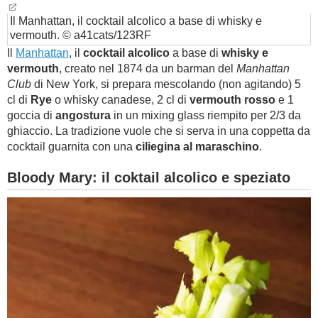
Il Manhattan, il cocktail alcolico a base di whisky e
vermouth. © a41cats/123RF
Il
Manhattan
, il
cocktail alcolico
a base di
whisky e
vermouth
, creato nel 1874 da un barman del
Manhattan
Club
di New York, si prepara mescolando (non agitando) 5
cl di
Rye
o whisky canadese, 2 cl di
vermouth rosso
e 1
goccia di
angostura
in un mixing glass riempito per 2/3 da
ghiaccio. La tradizione vuole che si serva in una coppetta da
cocktail guarnita con una
ciliegina al maraschino
.
Bloody Mary: il coktail alcolico e speziato