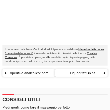
Il documento intitolato « Cocktail alcolici: i più famosi » dal sito
Magazine delle donne
(
magazinedelledonne.it
) è reso disponibile sotto i termini della licenza
Creative
Commons
. È possibile copiare, modificare delle copie di questa pagina, nelle
condizioni previste dalla licenza, finché questa nota appaia chiaramente.
Aperitivo analcolico: come
Liquori fatti in casa:
si prepara?
limoncello, nocino o mirto?
CONSIGLI UTILI
Piedi gonfi: come fare il massaggio perfetto