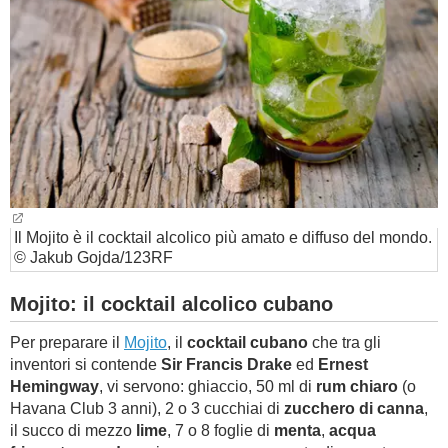
BAMBINO
DIETA
GUIDE
FORUM
Il Mojito è il cocktail alcolico più amato e diffuso del mondo.
© Jakub Gojda/123RF
Mojito: il cocktail alcolico cubano
Per preparare il
Mojito
, il
cocktail cubano
che tra gli
inventori si contende
Sir Francis Drake
ed
Ernest
Hemingway
, vi servono: ghiaccio, 50 ml di
rum chiaro
(o
Havana Club 3 anni), 2 o 3 cucchiai di
zucchero di canna
,
il succo di mezzo
lime
, 7 o 8 foglie di
menta
,
acqua