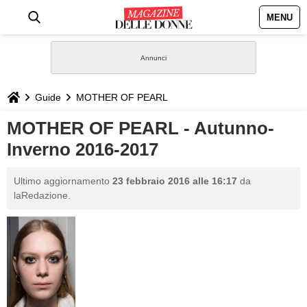
MENU
HOME
NEWS
Guide
MOTHER OF PEARL
STILE
MOTHER OF PEARL - Autunno-
Inverno 2016-2017
BIOGRAFIE
Ultimo aggiornamento
23 febbraio 2016 alle 16:17
da
DEFINIZIONI
laRedazione.
GASTRONOMIA
CAPELLI
SESSO