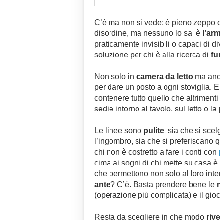
C’è ma non si vede; è pieno zeppo di
disordine, ma nessuno lo sa: è
l’ar
praticamente invisibili o capaci di di
soluzione per chi è alla ricerca di
fu
Non solo in
camera da letto
ma anc
per dare un posto a ogni stoviglia. 
contenere tutto quello che altrimenti 
sedie intorno al tavolo, sul letto o la
Le linee sono
pulite
, sia che si sce
l’ingombro, sia che si preferiscano q
chi non è costretto a fare i conti con
cima ai sogni di chi mette su casa è
che permettono non solo al loro inte
ante
? C’è. Basta prendere bene le
(operazione più complicata) e il gioco
Resta da scegliere in che modo
rive