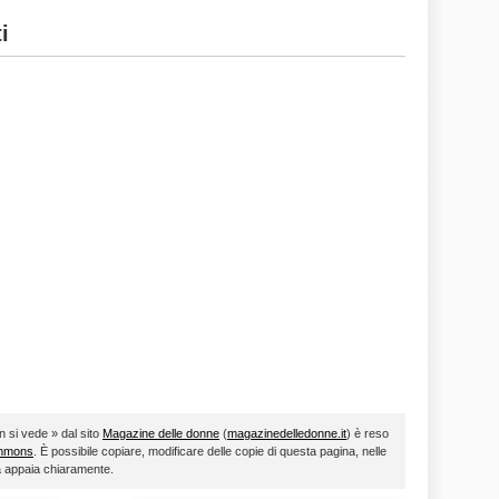
i
n si vede » dal sito
Magazine delle donne
(
magazinedelledonne.it
) è reso
ommons
. È possibile copiare, modificare delle copie di questa pagina, nelle
ta appaia chiaramente.