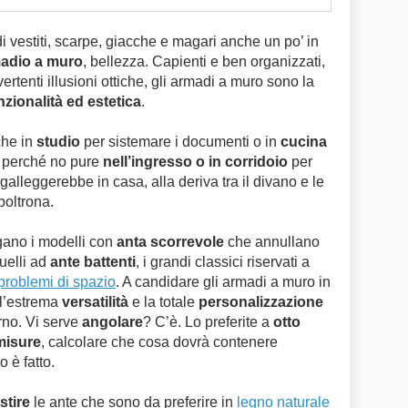
 vestiti, scarpe, giacche e magari anche un po’ in
madio a muro
, bellezza. Capienti e ben organizzati,
vertenti illusioni ottiche, gli armadi a muro sono la
nzionalità ed estetica
.
he in
studio
per sistemare i documenti o in
cucina
E perché no pure
nell’ingresso o in corridoio
per
galleggerebbe in casa, alla deriva tra il divano e le
 poltrona.
lgano i modelli con
anta scorrevole
che annullano
uelli ad
ante battenti
, i grandi classici riservati a
problemi di spazio
. A candidare gli armadi a muro in
 l’estrema
versatilità
e la totale
personalizzazione
rno. Vi serve
angolare
? C’è. Lo preferite a
otto
misure
, calcolare che cosa dovrà contenere
 è fatto.
stire
le ante che sono da preferire in
legno naturale