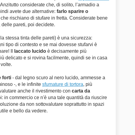
e. Anzitutto considerate che, di solito, l’armadio a
ndi avete due alternative:
farlo sparire o
 che rischiano di stufare in fretta. Considerate bene
à delle pareti, poi decidete.
la stessa tinta delle pareti) è una sicurezza:
i tipo di contesto e se mai dovesse stufarvi è
are! Il
laccato lucido
è decisamente più
ù delicato e si rovina facilmente, quindi se in casa
volte.
e forti
- dal legno scuro al nero lucido, ammesse a
noso -, e le infinite
sfumature di tortora
, più
 valutare anche il rivestimento con
carta da
pi: in commercio ce n'è una tale quantità da riuscire
a soluzione da non sottovalutare soprattutto in spazi
 utile e bello da vedere.