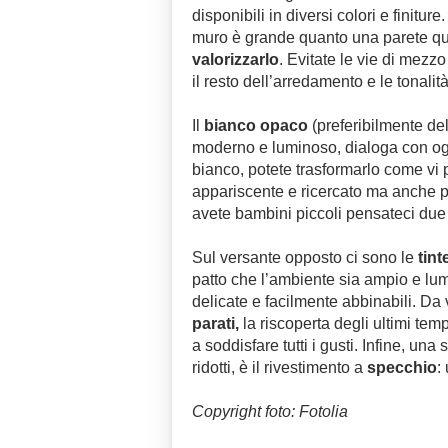
disponibili in diversi colori e finitur
muro è grande quanto una parete qui
valorizzarlo
. Evitate le vie di mezzo
il resto dell’arredamento e le tonalit
Il
bianco opaco
(preferibilmente del
moderno e luminoso, dialoga con ogn
bianco, potete trasformarlo come vi p
appariscente e ricercato ma anche pi
avete bambini piccoli pensateci due 
Sul versante opposto ci sono le
tint
patto che l’ambiente sia ampio e lumi
delicate e facilmente abbinabili. Da
parati,
la riscoperta degli ultimi tem
a soddisfare tutti i gusti. Infine, un
ridotti, è il rivestimento a
specchio
:
Copyright foto: Fotolia