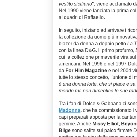
vestito siciliano
", viene acclamato da
Nel 1990 viene lanciata la prima co
ai quadri di Raffaello.
In seguito, iniziano ad arrivare i ric
la collezione da uomo più innovativa
blazer da donna a doppio petto
La T
con la linea D&G. Il primo profumo,
cui la collezione primaverile vira sul
americani. Nel 1996 e nel 1997 Dol
da
For Him Magazine
e nel 2004 vi
tutte lo stesso concetto, l'unione di 
è una donna forte, che si piace e sa
mondo ma non dimentica le sue radi
Tra i fan di Dolce & Gabbana ci sono 
Madonna
,
che ha commissionato i ve
capi preparati apposta per la cantan
gemme. Anche
Missy Elliot, Beyo
Blige
sono salite sul palco firmate 