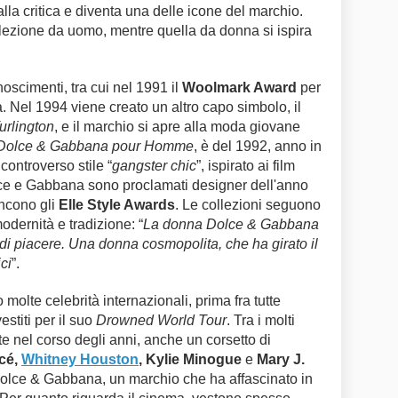
lla critica e diventa una delle icone del marchio.
llezione da uomo, mentre quella da donna si ispira
onoscimenti, tra cui nel 1991 il
Woolmark Award
per
. Nel 1994 viene creato un altro capo simbolo, il
urlington
, e il marchio si apre alla moda giovane
Dolce & Gabbana pour Homme
, è del 1992, anno in
 controverso stile “
gangster chic
”, ispirato ai film
ce e Gabbana sono proclamati designer dell'anno
ncono gli
Elle Style Awards
. Le collezioni seguono
modernità e tradizione: “
La donna Dolce & Gabbana
 di piacere. Una donna cosmopolita, che ha girato il
ci
”.
molte celebrità internazionali, prima fra tutte
stiti per il suo
Drowned World Tour
. Tra i molti
te nel corso degli anni, anche un corsetto di
ncé,
Whitney Houston
, Kylie Minogue
e
Mary J.
Dolce & Gabbana, un marchio che ha affascinato in