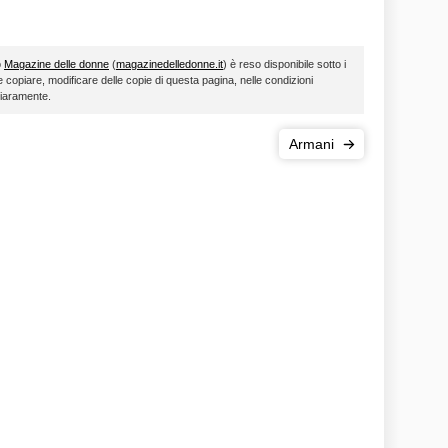
o
Magazine delle donne
(
magazinedelledonne.it
) è reso disponibile sotto i
le copiare, modificare delle copie di questa pagina, nelle condizioni
hiaramente.
Armani