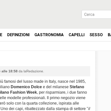
IE
DEFINIZIONI
GASTRONOMIA
CAPELLI
SESSO
B
 alle 18:58
da laRedazione.
iù famosi del lusso made in Italy, nasce nel 1985,
ciliano
Domenico Dolce
e del milanese
Stefano
ilano Fashion Week
, per risparmiare, i due fanno
elle modelle professionali. Il primo negozio viene
erò solo con la quarta collezione, ispirata alle
. Uno dei capi, ribattezzato dalla stampa di settore "
il