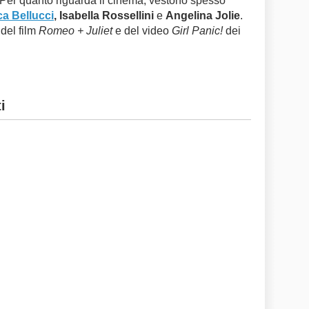
. Per quanto riguarda il cinema, vestono spesso
a Bellucci
, Isabella Rossellini
e
Angelina Jolie
.
del film
Romeo + Juliet
e del video
Girl Panic!
dei
i