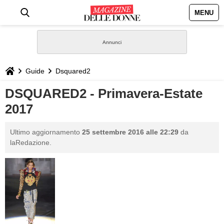
MENU
HOME
NEWS
Guide
Dsquared2
STILE
DSQUARED2 - Primavera-Estate
2017
BIOGRAFIE
Ultimo aggiornamento
25 settembre 2016 alle 22:29
da
DEFINIZIONI
laRedazione.
GASTRONOMIA
CAPELLI
SESSO