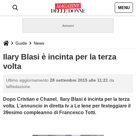
MENU
HOME
NEWS
Guide
News
STILE
Ilary Blasi è incinta per la terza
volta
BIOGRAFIE
Ultimo aggiornamento
28 settembre 2015 alle 11:21
da
DEFINIZIONI
laRedazione.
Dopo Cristian e Chanel, Ilary Blasi è incinta per la terza
GASTRONOMIA
volta. L’annuncio in diretta tv a Le Iene per festeggiare il
39esimo compleanno di Francesco Totti.
CAPELLI
SESSO