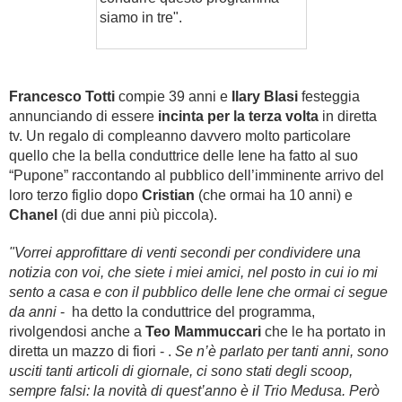
siamo in tre".
Francesco Totti
compie 39 anni e
Ilary Blasi
festeggia
annunciando di essere
incinta per la terza volta
in diretta
tv. Un regalo di compleanno davvero molto particolare
quello che la bella conduttrice delle Iene ha fatto al suo
“Pupone” raccontando al pubblico dell’imminente arrivo del
loro terzo figlio dopo
Cristian
(che ormai ha 10 anni) e
Chanel
(di due anni più piccola).
"Vorrei approfittare di venti secondi per condividere una
notizia con voi, che siete i miei amici, nel posto in cui io mi
sento a casa e con il pubblico delle Iene che ormai ci segue
da anni
- ha detto la conduttrice del programma,
rivolgendosi anche a
Teo Mammuccari
che le ha portato in
diretta un mazzo di fiori - .
Se n’è parlato per tanti anni, sono
usciti tanti articoli di giornale, ci sono stati degli scoop,
sempre falsi: la novità di quest’anno è il Trio Medusa. Però