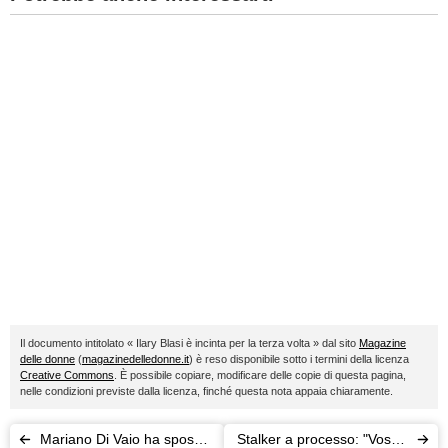
Il documento intitolato « Ilary Blasi è incinta per la terza volta » dal sito
Magazine
delle donne
(
magazinedelledonne.it
) è reso disponibile sotto i termini della licenza
Creative Commons
. È possibile copiare, modificare delle copie di questa pagina,
nelle condizioni previste dalla licenza, finché questa nota appaia chiaramente.
Mariano Di Vaio ha sposato
Stalker a processo: "Vostra