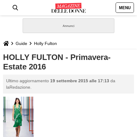
MENU
HOME
NEWS
Guide
Holly Fulton
STILE
HOLLY FULTON - Primavera-
Estate 2016
BIOGRAFIE
Ultimo aggiornamento
19 settembre 2015 alle 17:13
da
DEFINIZIONI
laRedazione.
GASTRONOMIA
CAPELLI
SESSO