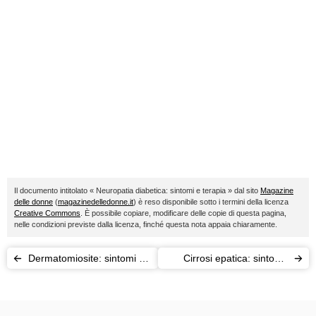
Il documento intitolato « Neuropatia diabetica: sintomi e terapia » dal sito
Magazine
delle donne
(
magazinedelledonne.it
) è reso disponibile sotto i termini della licenza
Creative Commons
. È possibile copiare, modificare delle copie di questa pagina,
nelle condizioni previste dalla licenza, finché questa nota appaia chiaramente.
Dermatomiosite: sintomi e
Cirrosi epatica: sintomi,
cura
cause e cura