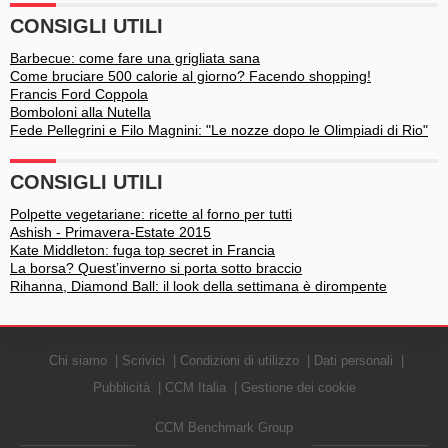
CONSIGLI UTILI
Barbecue: come fare una grigliata sana
Come bruciare 500 calorie al giorno? Facendo shopping!
Francis Ford Coppola
Bomboloni alla Nutella
Fede Pellegrini e Filo Magnini: "Le nozze dopo le Olimpiadi di Rio"
CONSIGLI UTILI
Polpette vegetariane: ricette al forno per tutti
Ashish - Primavera-Estate 2015
Kate Middleton: fuga top secret in Francia
La borsa? Quest’inverno si porta sotto braccio
Rihanna, Diamond Ball: il look della settimana è dirompente
Chi siamo
Scrivici
Condizioni di utilizzo
Dati personali
Pubblicità
CCM Italia
Gestione dei cookie
CCM Benchmark Group