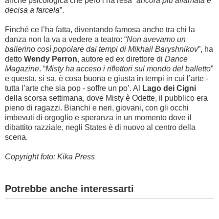
anche psicologica che però l’ha resa “
ancora più affamata e
decisa a farcela
”.
Finché ce l’ha fatta, diventando famosa anche tra chi la
danza non la va a vedere a teatro: “
Non avevamo un
ballerino così popolare dai tempi di Mikhail Baryshnikov
”, ha
detto
Wendy Perron
, autore ed ex direttore di
Dance
Magazine
. “
Misty ha acceso i riflettori sul mondo del balletto
”
e questa, si sa, è cosa buona e giusta in tempi in cui l’arte -
tutta l’arte che sia pop - soffre un po’. Al
Lago dei Cigni
della scorsa settimana, dove Misty è Odette, il pubblico era
pieno di ragazzi. Bianchi e neri, giovani, con gli occhi
imbevuti di orgoglio e speranza in un momento dove il
dibattito razziale, negli States è di nuovo al centro della
scena.
Copyright foto: Kika Press
Potrebbe anche interessarti