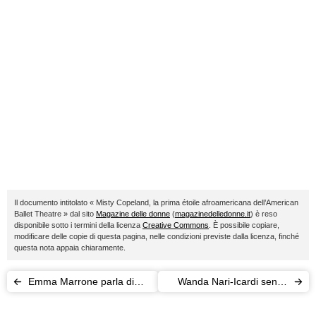
Il documento intitolato « Misty Copeland, la prima étoile afroamericana dell’American
Ballet Theatre » dal sito
Magazine delle donne
(
magazinedelledonne.it
) è reso
disponibile sotto i termini della licenza
Creative Commons
. È possibile copiare,
modificare delle copie di questa pagina, nelle condizioni previste dalla licenza, finché
questa nota appaia chiaramente.
Emma Marrone parla di
Wanda Nari-Icardi senza
Elisa: "Siamo amiche ma
veli su "Caras"