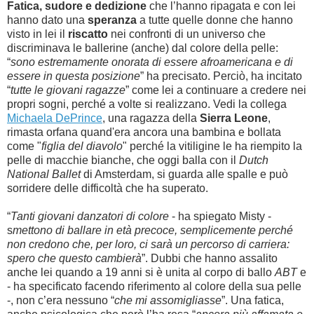
Fatica, sudore e dedizione
che l’hanno ripagata e con lei
hanno dato una
speranza
a tutte quelle donne che hanno
visto in lei il
riscatto
nei confronti di un universo che
discriminava le ballerine (anche) dal colore della pelle:
“
sono estremamente onorata di essere afroamericana e di
essere in questa posizione
” ha precisato. Perciò, ha incitato
“
tutte le giovani ragazze
” come lei a continuare a credere nei
propri sogni, perché a volte si realizzano. Vedi la collega
Michaela DePrince
, una ragazza della
Sierra Leone
,
rimasta orfana quand'era ancora una bambina e bollata
come "
figlia del diavolo
" perché la vitiligine le ha riempito la
pelle di macchie bianche, che oggi balla con il
Dutch
National Ballet
di Amsterdam, si guarda alle spalle e può
sorridere delle difficoltà che ha superato.
“
Tanti giovani danzatori di colore
- ha spiegato Misty -
s
mettono di ballare in età precoce, semplicemente perché
non credono che, per loro, ci sarà un percorso di carriera:
spero che questo cambierà
”. Dubbi che hanno assalito
anche lei quando a 19 anni si è unita al corpo di ballo
ABT
e
- ha specificato facendo riferimento al colore della sua pelle
-, non c’era nessuno “
che mi assomigliasse
”. Una fatica,