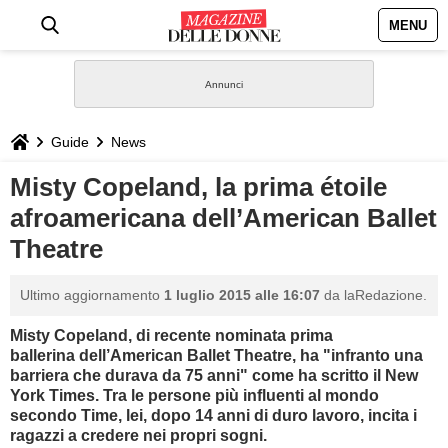
MENU
HOME
NEWS
Guide
News
STILE
Misty Copeland, la prima étoile
afroamericana dell’American Ballet
BIOGRAFIE
Theatre
DEFINIZIONI
Ultimo aggiornamento
1 luglio 2015 alle 16:07
da laRedazione.
GASTRONOMIA
Misty Copeland, di recente nominata prima
ballerina dell’American Ballet Theatre, ha "infranto una
barriera che durava da 75 anni" come ha scritto il New
CAPELLI
York Times. Tra le persone più influenti al mondo
secondo Time, lei, dopo 14 anni di duro lavoro, incita i
SESSO
ragazzi a credere nei propri sogni.