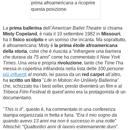
prima afroamericana a ricoprire
questa posizione.
La
prima ballerina
dell’
American Ballet Theatre
si chiama
Misty Copeland
, è nata il 10 settembre 1982 in
Missouri
,
ha il
fisico scolpito
e un sorriso che incanta. Ma soprattutto,
è afroamericana: Misty è
la prima
étoile
afroamericana
della storia
, colei che è riuscita a “
infrangere una barriera
che durava da 75 anni
” come ha commentato il
New York
Times
. Una vera e propria
rivoluzione
, tanto che
Time
l’ha
messa in copertina infilandola nella lista delle
100 persone
più influenti
al mondo
, lei passa da un
r
ed carpet
all'altro,
ha
scritto un libro
"
Life in Motion: An Unlikely Ballerina
"
che, schizzato tra i best seller, presto diventerà un film e al
Tribeca Film Festival
di quest’anno era la protagonista di un
documentario.
"
This is it
", questo è, ha commentato in una conferenza
stampa organizzata in fretta e furia. “
Era il mio sogno da
quando avevo 13 anni ma non è successo in una notte
”
Altroché: “
Quattordici anni di lavoro estremamente duro
”.