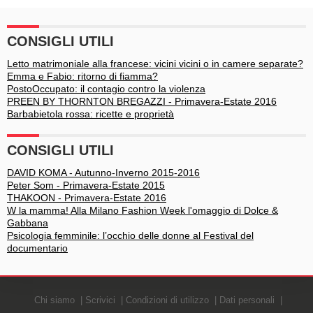
lei non si stima (e
nemmeno io)"
CONSIGLI UTILI
Letto matrimoniale alla francese: vicini vicini o in camere separate?
Emma e Fabio: ritorno di fiamma?
PostoOccupato: il contagio contro la violenza
PREEN BY THORNTON BREGAZZI - Primavera-Estate 2016
Barbabietola rossa: ricette e proprietà
CONSIGLI UTILI
DAVID KOMA - Autunno-Inverno 2015-2016
Peter Som - Primavera-Estate 2015
THAKOON - Primavera-Estate 2016
W la mamma! Alla Milano Fashion Week l'omaggio di Dolce &
Gabbana
Psicologia femminile: l’occhio delle donne al Festival del
documentario
Chi siamo
Scrivici
Condizioni di utilizzo
Dati personali