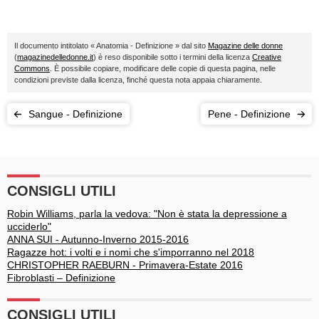
Il documento intitolato « Anatomia - Definizione » dal sito
Magazine delle donne
(
magazinedelledonne.it
) è reso disponibile sotto i termini della licenza
Creative
Commons
. È possibile copiare, modificare delle copie di questa pagina, nelle
condizioni previste dalla licenza, finché questa nota appaia chiaramente.
Sangue - Definizione
Pene - Definizione
CONSIGLI UTILI
Robin Williams, parla la vedova: "Non è stata la depressione a
ucciderlo"
ANNA SUI - Autunno-Inverno 2015-2016
Ragazze hot: i volti e i nomi che s'imporranno nel 2018
CHRISTOPHER RAEBURN - Primavera-Estate 2016
Fibroblasti – Definizione
CONSIGLI UTILI