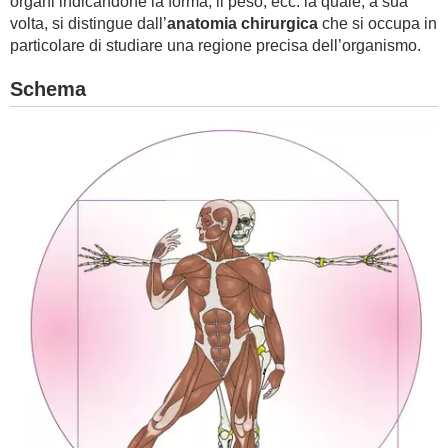
organi indicandone la forma, il peso, ecc. la quale, a sua
volta, si distingue dall’
anatomia chirurgica
che si occupa in
BAMBINO
particolare di studiare una regione precisa dell’organismo.
Schema
DIETA
GUIDE
FORUM