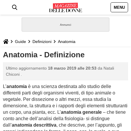
MENU
HOME
NEWS
Guide
Definizioni
Anatomia
STILE
Anatomia - Definizione
BIOGRAFIE
Ultimo aggiornamento
18 marzo 2019 alle 20:53
da
Natali
Chiconi
.
DEFINIZIONI
L’
anatomia
è una scienza destinata allo studio delle
differenti parti degli organismi viventi, di tipo animale o
GASTRONOMIA
vegetale. Per dissezione o altri mezzi, essa studia la
dimensione, la struttura e i rapporti degli elementi strutturanti
CAPELLI
un corpo, una pianta, ecc. L’
anatomia generale
– che tiene
conto anche dell’analisi della fisiologia- si distingue
dall’
anatomia descrittiva
, che descrive, per l’appunto, gli
SESSO