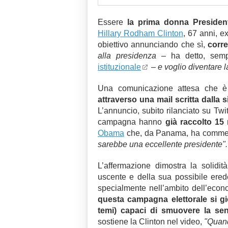
Essere
la prima donna President
Hillary Rodham Clinton
, 67 anni, e
obiettivo annunciando che sì,
corre
alla presidenza
– ha detto, semp
istituzionale
–
e voglio diventare 
Una comunicazione attesa che 
attraverso una mail scritta dalla
L’annuncio, subito rilanciato su Twitt
campagna hanno
già raccolto 15 m
Obama
che, da Panama, ha comme
sarebbe una eccellente presidente".
L’affermazione dimostra la solidit
uscente e della sua possibile ere
specialmente nell’ambito dell’econ
questa campagna elettorale si gio
temi) capaci di smuovere la sens
sostiene la Clinton nel video,
"Quand