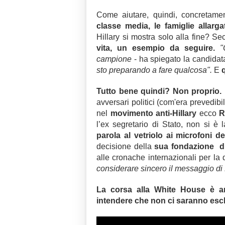
Come aiutare, quindi, concretam
classe media, le famiglie allarga
Hillary si mostra solo alla fine? S
vita, un esempio da seguire.
"
campione
- ha spiegato la candidat
sto preparando a fare qualcosa".
E
Tutto bene quindi? Non proprio.
avversari politici (com'era prevedib
nel
movimento anti-Hillary
ecco
R
l’ex segretario di Stato, non si è
parola al vetriolo ai microfoni de
decisione della
sua
fondazione di
alle cronache internazionali per l
considerare sincero il messaggio di H
La corsa alla White House è an
intendere che non ci saranno escl