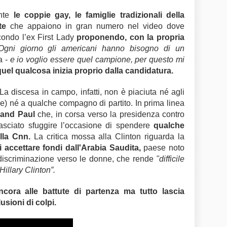
ente
le coppie gay, le famiglie tradizionali della
te
che appaiono in gran numero nel video dove
econdo l’ex First Lady
proponendo, con la propria
Ogni giorno gli americani hanno bisogno di un
a -
e io voglio essere quel campione, per questo mi
quel qualcosa inizia proprio dalla candidatura.
La discesa in campo, infatti, non è piaciuta né agli
ile) né a qualche compagno di partito. In prima linea
and Paul
che, in corsa verso la presidenza contro
 lasciato sfuggire l’occasione di spendere
qualche
lla Cnn.
La critica mossa alla Clinton riguarda la
 accettare fondi dall'Arabia Saudita,
paese noto
a discriminazione verso le donne, che rende
"difficile
illary Clinton”.
cora alle battute di partenza ma tutto lascia
usioni di colpi.