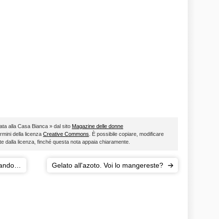
data alla Casa Bianca » dal sito
Magazine delle donne
ermini della licenza
Creative Commons
. È possibile copiare, modificare
ste dalla licenza, finché questa nota appaia chiaramente.
tando
Gelato all'azoto. Voi lo mangereste?