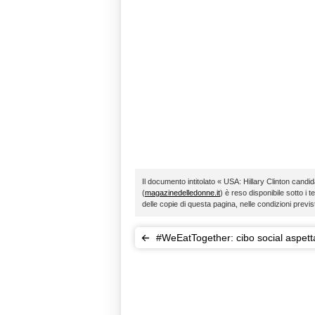
Il documento intitolato « USA: Hillary Clinton candi
(
magazinedelledonne.it
) è reso disponibile sotto i t
delle copie di questa pagina, nelle condizioni previ
#WeEatTogether: cibo social aspet
Expo