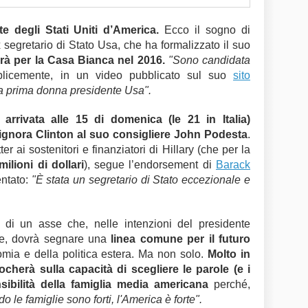
e degli Stati Uniti d’America.
Ecco il sogno di
x segretario di Stato Usa, che ha formalizzato il suo
rà per la Casa Bianca nel 2016.
"Sono candidata
licemente, in un video pubblicato sul suo
sito
la prima donna presidente Usa".
è
arrivata alle 15 di domenica (le 21 in Italia)
 signora Clinton al suo consigliere John Podesta
.
er ai sostenitori e finanziatori di Hillary (che per la
ilioni di dollari
), segue l’endorsement di
Barack
ntato:
"È stata un segretario di Stato eccezionale e
à di un asse che, nelle intenzioni del presidente
de, dovrà segnare una
linea comune per il futuro
omia e della politica estera. Ma non solo.
Molto in
cherà sulla capacità di scegliere le parole (e i
ibilità della famiglia media americana
perché,
o le famiglie sono forti, l'America è forte".